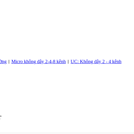
ường
Micro không dây 2-4-8 kênh
UC: Không dây 2 - 4 kênh
|
|
r