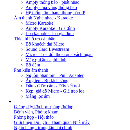
Amply thông báo - phát nhạc
Amply chia vùng thông báo
Hệ thống âm thanh thông báo IP
Âm thanh Nghe nhạc - Karaoke
Micro Karaoke
Amply Karaoke - Gia đình
Loa karaoke - loa gia đình
Thiết bị hỗ trợ cá nhân
Bộ khuếch đại Micro
Sound Card Livestream
Micro - Loa đối thoại qua vách ngăn
Máy ghi âm - ghi hình
Bộ đàm
Phụ kiện âm thanh
Nguồn phantom - Pin - Adapter
Ăng ten - Bộ kích sóng
Đầu - Giắc cắm - Dây kết nối
Kẹp, giá đỡ Micro - Giá treo loa
Màng lọc âm
GIẢI PHÁP
Giảng dậy lớp học, giảng đường
Bệnh viện, Phòng khám
Phòng họp - Hội thảo
Giới thiệu Du lịch - Tham quan Nhà máy
Ngân hàng - trung tâm tài chính