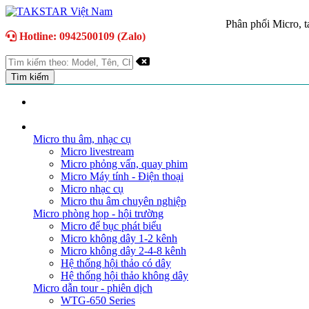
Phân phối Micro, ta
Hotline: 0942500109 (Zalo)
TRANG CHỦ
GIỚI THIỆU
DANH MỤC SẢN PHẨM
Micro thu âm, nhạc cụ
Micro livestream
Micro phỏng vấn, quay phim
Micro Máy tính - Điện thoại
Micro nhạc cụ
Micro thu âm chuyên nghiệp
Micro phòng họp - hội trường
Micro để bục phát biểu
Micro không dây 1-2 kênh
Micro không dây 2-4-8 kênh
Hệ thống hội thảo có dây
Hệ thống hội thảo không dây
Micro dẫn tour - phiên dịch
WTG-650 Series