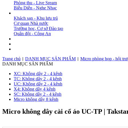
Phòng thu - Live Sream
Biễu Diễn - Nghe Nhạc
DỰ ÁN
Khách sạn - Khu lưu trú
Cơ quan Nhà nước
Trường học, Cơ sở Đào tạo
Quân đội - Công An
BẢN TIN
DOWNLOAD
LIÊN HỆ
Trang chủ
DANH MỤC SẢN PHẨM
Micro phòng họp - hội tr
|
|
DANH MỤC SẢN PHẨM
XC: Không dây 2 - 4 kênh
TC: Không dây 2 - 4 kênh
UC: Không dây 2 - 4 kênh
X4: Không dây 4 kênh
SC: Không dây 2 - 4 kênh
Micro không dây 8 kênh
Micro không dây cài cổ áo UC-TP | Taksta