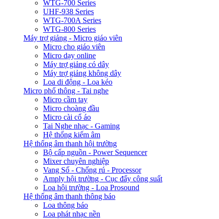
WTG-700 Series
UHF-938 Series
WTG-700A Series
WTG-800 Series
Máy trợ giảng - Micro giáo viên
Micro cho giáo viên
Micro dạy online
Máy trợ giảng có dây
Máy trợ giảng không dây
Loa di động - Loa kéo
Micro phổ thông - Tai nghe
Micro cầm tay
Micro choàng đầu
Micro cài cổ áo
Tai Nghe nhạc - Gaming
Hệ thống kiểm âm
Hệ thống âm thanh hội trường
Bộ cấp nguồn - Power Sequencer
Mixer chuyên nghiệp
Vang Số - Chống rú - Processor
Amply hội trường - Cục đẩy công suất
Loa hội trường - Loa Prosound
Hệ thống âm thanh thông báo
Loa thông báo
Loa phát nhạc nền