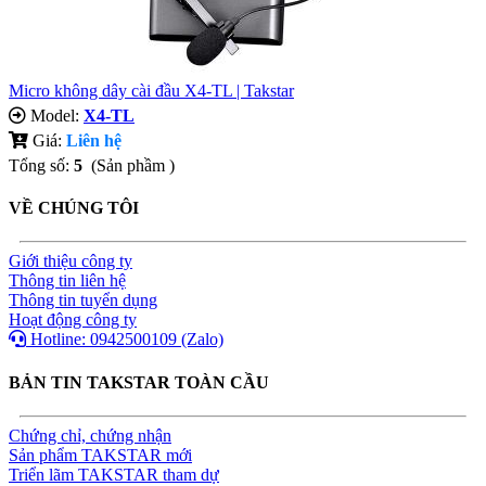
Micro không dây cài đầu X4-TL | Takstar
Model:
X4-TL
Giá:
Liên hệ
Tổng số:
5
(Sản phầm )
VỀ CHÚNG TÔI
Giới thiệu công ty
Thông tin liên hệ
Thông tin tuyển dụng
Hoạt động công ty
Hotline: 0942500109 (Zalo)
BẢN TIN TAKSTAR TOÀN CẦU
Chứng chỉ, chứng nhận
Sản phẩm TAKSTAR mới
Triển lãm TAKSTAR tham dự