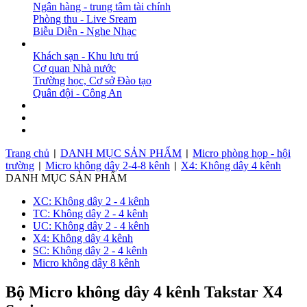
Ngân hàng - trung tâm tài chính
Phòng thu - Live Sream
Biễu Diễn - Nghe Nhạc
DỰ ÁN
Khách sạn - Khu lưu trú
Cơ quan Nhà nước
Trường học, Cơ sở Đào tạo
Quân đội - Công An
BẢN TIN
DOWNLOAD
LIÊN HỆ
Trang chủ
DANH MỤC SẢN PHẨM
Micro phòng họp - hội
|
|
trường
Micro không dây 2-4-8 kênh
X4: Không dây 4 kênh
|
|
DANH MỤC SẢN PHẨM
XC: Không dây 2 - 4 kênh
TC: Không dây 2 - 4 kênh
UC: Không dây 2 - 4 kênh
X4: Không dây 4 kênh
SC: Không dây 2 - 4 kênh
Micro không dây 8 kênh
Bộ Micro không dây 4 kênh Takstar X4