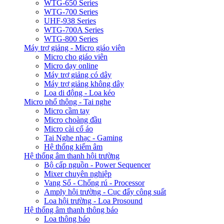
WTG-650 Series
WTG-700 Series
UHF-938 Series
WTG-700A Series
WTG-800 Series
Máy trợ giảng - Micro giáo viên
Micro cho giáo viên
Micro dạy online
Máy trợ giảng có dây
Máy trợ giảng không dây
Loa di động - Loa kéo
Micro phổ thông - Tai nghe
Micro cầm tay
Micro choàng đầu
Micro cài cổ áo
Tai Nghe nhạc - Gaming
Hệ thống kiểm âm
Hệ thống âm thanh hội trường
Bộ cấp nguồn - Power Sequencer
Mixer chuyên nghiệp
Vang Số - Chống rú - Processor
Amply hội trường - Cục đẩy công suất
Loa hội trường - Loa Prosound
Hệ thống âm thanh thông báo
Loa thông báo