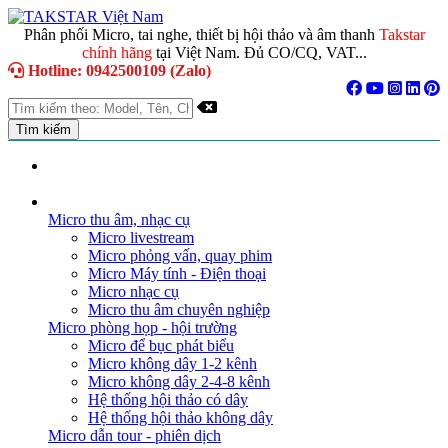
Phân phối Micro, tai nghe, thiết bị hội thảo và âm thanh
Takstar
chính hãng
tại Việt Nam. Đủ CO/CQ, VAT...
Hotline: 0942500109 (Zalo)
TRANG CHỦ
GIỚI THIỆU
DANH MỤC SẢN PHẨM
Micro thu âm, nhạc cụ
Micro livestream
Micro phỏng vấn, quay phim
Micro Máy tính - Điện thoại
Micro nhạc cụ
Micro thu âm chuyên nghiệp
Micro phòng họp - hội trường
Micro để bục phát biểu
Micro không dây 1-2 kênh
Micro không dây 2-4-8 kênh
Hệ thống hội thảo có dây
Hệ thống hội thảo không dây
Micro dẫn tour - phiên dịch