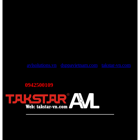
Công ty TNHH AVL SOLUTIONS CO.,LTD
Văn phòng: SN78, Ngõ 207, Ngọc Hồi, Yên Sở, TP Hà Nội
MST:
0110978465
TAKSTAR Việt Nam - Phân phối, Bảo hành âm thanh
TAKSTAR chính hãng
Website được quản lý bởi AVL SOLUTIONS CO.,LTD (AVL).
AVL chuyên cung cấp giải pháp kỹ thuật, công nghệ, thiết bị Âm
thanh - Hình ảnh - Ánh sáng chính hãng, đủ CO/CQ, Với độ ngũ
nhân viên trên 10 năm kinh nghiệp sẽ giúp các bạn tối đa lợi ích, tội
giản chi phí và luôn luôn hỗ trợ mức giá tốt nhất trên thị trường.
Website:
avlsolutions.vn
-
dsppavietnam.com
-
takstar-vn.com
Email:
sales@avlsolutions.vn
0942500109
Hotline:
(Bán hàng - Hỗ trợ giải pháp)
Takstar Việt Nam - Phân phối, Bảo hành âm thanh Tasktar
chính hãng
Website được quản lý bởi AVL SOLUTIONS CO.,LTD
Văn phòng: SN78, Ngõ 207, Ngọc Hồi, Yên Sở, TP Hà Nội