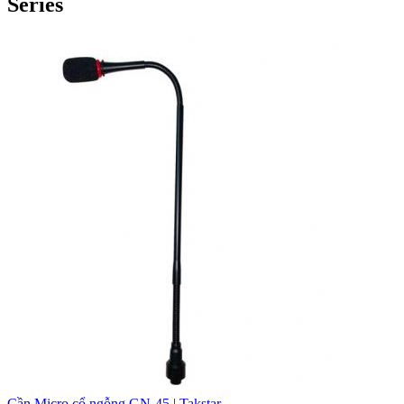
Series
Cần Micro cổ ngỗng GN-45 | Takstar