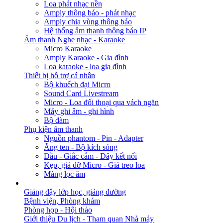
Loa phát nhạc nền
Amply thông báo - phát nhạc
Amply chia vùng thông báo
Hệ thống âm thanh thông báo IP
Âm thanh Nghe nhạc - Karaoke
Micro Karaoke
Amply Karaoke - Gia đình
Loa karaoke - loa gia đình
Thiết bị hỗ trợ cá nhân
Bộ khuếch đại Micro
Sound Card Livestream
Micro - Loa đối thoại qua vách ngăn
Máy ghi âm - ghi hình
Bộ đàm
Phụ kiện âm thanh
Nguồn phantom - Pin - Adapter
Ăng ten - Bộ kích sóng
Đầu - Giắc cắm - Dây kết nối
Kẹp, giá đỡ Micro - Giá treo loa
Màng lọc âm
GIẢI PHÁP
Giảng dậy lớp học, giảng đường
Bệnh viện, Phòng khám
Phòng họp - Hội thảo
Giới thiệu Du lịch - Tham quan Nhà máy