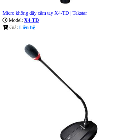
Micro không dây cầm tay X4-TD | Takstar
Model:
X4-TD
Giá:
Liên hệ