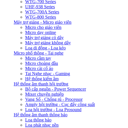
WTG-700 Series
UHF-938 Series
WTG-700A Series
WTG-800 Series
Máy trợ giảng - Micro giáo viên
Micro cho giáo viên
Micro dạy online
Máy trợ giảng có dây
Máy trợ giảng không dây
Loa di động - Loa kéo
Micro phổ thông - Tai nghe
Micro cầm tay
Micro choàng đầu
Micro cài cổ áo
Tai Nghe nhạc - Gaming
Hệ thống kiểm âm
Hệ thống âm thanh hội trường
Bộ cấp nguồn - Power Sequencer
Mixer chuyên nghiệp
Vang Số - Chống rú - Processor
Amply hội trường - Cục đẩy công suất
Loa hội trường - Loa Prosound
Hệ thống âm thanh thông báo
Loa thông báo
Loa phát nhạc nền