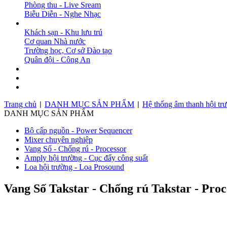
Phòng thu - Live Sream
Biễu Diễn - Nghe Nhạc
DỰ ÁN
Khách sạn - Khu lưu trú
Cơ quan Nhà nước
Trường học, Cơ sở Đào tạo
Quân đội - Công An
BẢN TIN
DOWNLOAD
LIÊN HỆ
Trang chủ
DANH MỤC SẢN PHẨM
Hệ thống âm thanh hội tr
|
|
DANH MỤC SẢN PHẨM
Bộ cấp nguồn - Power Sequencer
Mixer chuyên nghiệp
Vang Số - Chống rú - Processor
Amply hội trường - Cục đẩy công suất
Loa hội trường - Loa Prosound
Vang Số Takstar - Chống rú Takstar - Proc