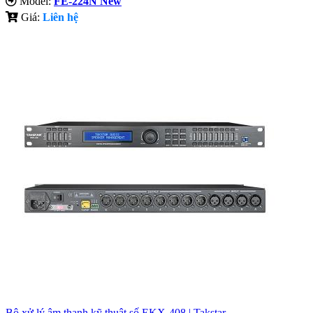
Model:
FE-224N New
Giá:
Liên hệ
Bộ xử lý âm thanh kỹ thuật số EKX-408 | Takstar