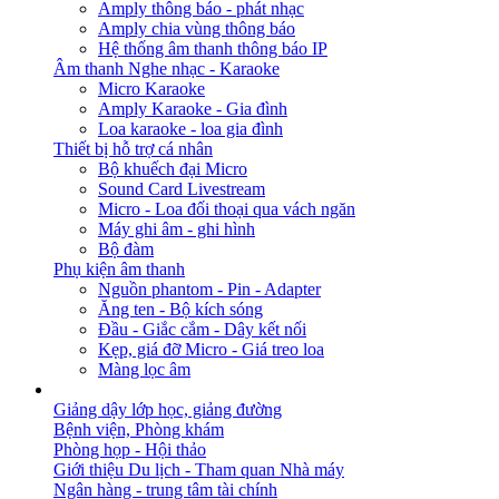
Amply thông báo - phát nhạc
Amply chia vùng thông báo
Hệ thống âm thanh thông báo IP
Âm thanh Nghe nhạc - Karaoke
Micro Karaoke
Amply Karaoke - Gia đình
Loa karaoke - loa gia đình
Thiết bị hỗ trợ cá nhân
Bộ khuếch đại Micro
Sound Card Livestream
Micro - Loa đối thoại qua vách ngăn
Máy ghi âm - ghi hình
Bộ đàm
Phụ kiện âm thanh
Nguồn phantom - Pin - Adapter
Ăng ten - Bộ kích sóng
Đầu - Giắc cắm - Dây kết nối
Kẹp, giá đỡ Micro - Giá treo loa
Màng lọc âm
GIẢI PHÁP
Giảng dậy lớp học, giảng đường
Bệnh viện, Phòng khám
Phòng họp - Hội thảo
Giới thiệu Du lịch - Tham quan Nhà máy
Ngân hàng - trung tâm tài chính