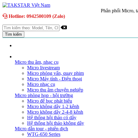
Phân phối Micro, ta
Hotline: 0942500109 (Zalo)
TRANG CHỦ
GIỚI THIỆU
DANH MỤC SẢN PHẨM
Micro thu âm, nhạc cụ
Micro livestream
Micro phỏng vấn, quay phim
Micro Máy tính - Điện thoại
Micro nhạc cụ
Micro thu âm chuyên nghiệp
Micro phòng họp - hội trường
Micro để bục phát biểu
Micro không dây 1-2 kênh
Micro không dây 2-4-8 kênh
Hệ thống hội thảo có dây
Hệ thống hội thảo không dây
Micro dẫn tour - phiên dịch
WTG-650 Series