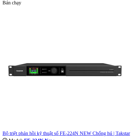
Bán chạy
Bộ triệt phản hồi kỹ thuật số FE-224N NEW Chống hú | Takstar