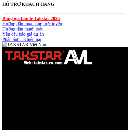
HỖ TRỢ KHÁCH HÀNG
Bảng giá bán lẻ Takstar 2026
Hướng dẫn mua hàng trực tuyến
Hướng dẫn thanh toán
Yêu cầu báo giá dự án
Phán ánh - Khiếu nại
Công ty TNHH AVL SOLUTIONS CO.,LTD
Văn phòng: SN78, Ngõ 207, Ngọc Hồi, Yên Sở, TP Hà Nội
MST:
0110978465
TAKSTAR Việt Nam - Phân phối, Bảo hành âm thanh
TAKSTAR chính hãng
Website được quản lý bởi AVL SOLUTIONS CO.,LTD (AVL).
AVL chuyên cung cấp giải pháp kỹ thuật, công nghệ, thiết bị Âm
thanh - Hình ảnh - Ánh sáng chính hãng, đủ CO/CQ, Với độ ngũ
nhân viên trên 10 năm kinh nghiệp sẽ giúp các bạn tối đa lợi ích, tội
giản chi phí và luôn luôn hỗ trợ mức giá tốt nhất trên thị trường.