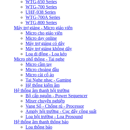
WTG-650 Series
WTG-700 Series
UHF-938 Series
WTG-700A Series
WTG-800 Series
Máy trợ giảng - Micro giáo viên
Micro cho giáo viên
Micro dạy online
Máy trợ giảng có dây
Máy trợ giảng không dây
Loa di động - Loa kéo
Micro phổ thông - Tai nghe
Micro cầm tay
Micro choàng đầu
Micro cài cổ áo
Tai Nghe nhạc - Gaming
Hệ thống kiểm âm
Hệ thống âm thanh hội trường
Bộ cấp nguồn - Power Sequencer
Mixer chuyên nghiệp
Vang Số - Chống rú - Processor
Amply hội trường - Cục đẩy công suất
Loa hội trường - Loa Prosound
Hệ thống âm thanh thông báo
Loa thông báo