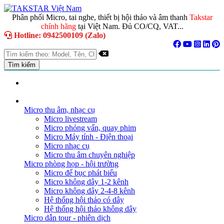
Phân phối Micro, tai nghe, thiết bị hội thảo và âm thanh
Takstar
chính hãng
tại Việt Nam. Đủ CO/CQ, VAT...
Hotline: 0942500109 (Zalo)
TRANG CHỦ
GIỚI THIỆU
DANH MỤC SẢN PHẨM
Micro thu âm, nhạc cụ
Micro livestream
Micro phỏng vấn, quay phim
Micro Máy tính - Điện thoại
Micro nhạc cụ
Micro thu âm chuyên nghiệp
Micro phòng họp - hội trường
Micro để bục phát biểu
Micro không dây 1-2 kênh
Micro không dây 2-4-8 kênh
Hệ thống hội thảo có dây
Hệ thống hội thảo không dây
Micro dẫn tour - phiên dịch