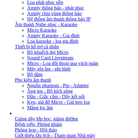
Loa phát nhạc nền
Amply thông báo - phát nhạc
Amply chia vùng thông báo
Hệ thống âm thanh thông báo IP
Âm thanh Nghe nhạc - Karaoke
Micro Karaoke
Amply Karaoke - Gia đình
Loa karaoke - loa gia đình
Thiết bị hỗ trợ cá nhân
Bộ khuếch đại Micro
Sound Card Livestream
Micro - Loa đối thoại qua vách ngăn
Máy ghi âm - ghi hình
Bộ đàm
Phụ kiện âm thanh
Nguồn phantom - Pin - Adapter
Ăng ten - Bộ kích sóng
Đầu - Giắc cắm - Dây kết nối
Kẹp, giá đỡ Micro - Giá treo loa
Màng lọc âm
GIẢI PHÁP
Giảng dậy lớp học, giảng đường
Bệnh viện, Phòng khám
Phòng họp - Hội thảo
Giới thiệu Du lịch - Tham quan Nhà máy