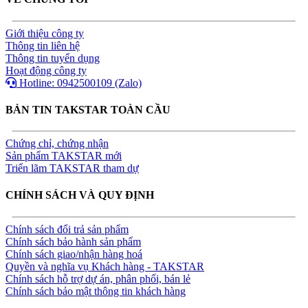
Giới thiệu công ty
Thông tin liên hệ
Thông tin tuyển dụng
Hoạt động công ty
Hotline: 0942500109 (Zalo)
BẢN TIN TAKSTAR TOÀN CẦU
Chứng chỉ, chứng nhận
Sản phẩm TAKSTAR mới
Triển lãm TAKSTAR tham dự
CHÍNH SÁCH VÀ QUY ĐỊNH
Chính sách đổi trả sản phẩm
Chính sách bảo hành sản phẩm
Chính sách giao/nhận hàng hoá
Quyền và nghĩa vụ Khách hàng - TAKSTAR
Chính sách hỗ trợ dự án, phân phối, bán lẻ
Chính sách bảo mật thông tin khách hàng