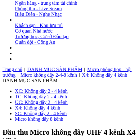
Ngân hàng - trung tâm tài chính
Phòng thu - Live Sream
Biễu Diễn - Nghe Nhạc
DỰ ÁN
Khách sạn - Khu lưu trú
Cơ quan Nhà nước
Trường học, Cơ sở Đào tạo
Quân đội - Công An
BẢN TIN
DOWNLOAD
LIÊN HỆ
Trang chủ
DANH MỤC SẢN PHẨM
Micro phòng họp - hội
|
|
trường
Micro không dây 2-4-8 kênh
X4: Không dây 4 kênh
|
|
DANH MỤC SẢN PHẨM
XC: Không dây 2 - 4 kênh
TC: Không dây 2 - 4 kênh
UC: Không dây 2 - 4 kênh
X4: Không dây 4 kênh
SC: Không dây 2 - 4 kênh
Micro không dây 8 kênh
Đầu thu Micro không dây UHF 4 kênh X4