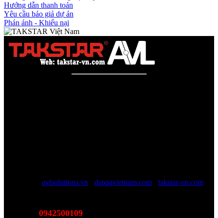
Hướng dẫn thanh toán
Yêu cầu báo giá dự án
Phán ánh - Khiếu nại
Công ty TNHH AVL SOLUTIONS CO.,LTD
Văn phòng: SN78, Ngõ 207, Ngọc Hồi, Yên Sở, TP Hà Nội
MST:
0110978465
TAKSTAR Việt Nam - Phân phối, Bảo hành âm thanh
TAKSTAR chính hãng
Website được quản lý bởi AVL SOLUTIONS CO.,LTD (AVL).
AVL chuyên cung cấp giải pháp kỹ thuật, công nghệ, thiết bị Âm
thanh - Hình ảnh - Ánh sáng chính hãng, đủ CO/CQ, Với độ ngũ
nhân viên trên 10 năm kinh nghiệp sẽ giúp các bạn tối đa lợi ích, tội
giản chi phí và luôn luôn hỗ trợ mức giá tốt nhất trên thị trường.
Website:
avlsolutions.vn
-
dsppavietnam.com
-
takstar-vn.com
Email:
sales@avlsolutions.vn
0942500109
Hotline:
(Bán hàng - Hỗ trợ giải pháp)