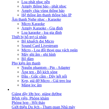
Loa phát nhạc nền
Amply thông báo - phát nhạc
Amply chia vùng thông báo
Hệ thống âm thanh thông báo IP
Âm thanh Nghe nhạc - Karaoke
Micro Karaoke
Amply Karaoke - Gia đình
Loa karaoke - loa gia đình
Thiết bị hỗ trợ cá nhân
Bộ khuếch đại Micro
Sound Card Livestream
Micro - Loa đối thoại qua vách ngăn
Máy ghi âm - ghi hình
Bộ đàm
Phụ kiện âm thanh
Nguồn phantom - Pin - Adapter
Ăng ten - Bộ kích sóng
Đầu - Giắc cắm - Dây kết nối
Kẹp, giá đỡ Micro - Giá treo loa
Màng lọc âm
GIẢI PHÁP
Giảng dậy lớp học, giảng đường
Bệnh viện, Phòng khám
Phòng họp - Hội thảo
Giới thiệu Du lịch - Tham quan Nhà máy