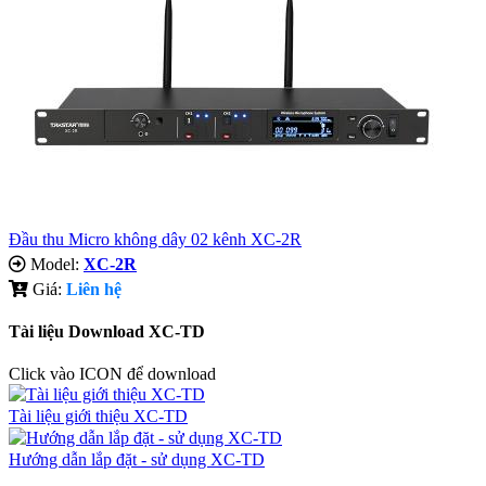
Đầu thu Micro không dây 02 kênh XC-2R
Model:
XC-2R
Giá:
Liên hệ
Tài liệu Download XC-TD
Click vào ICON để download
Tài liệu giới thiệu XC-TD
Hướng dẫn lắp đặt - sử dụng XC-TD