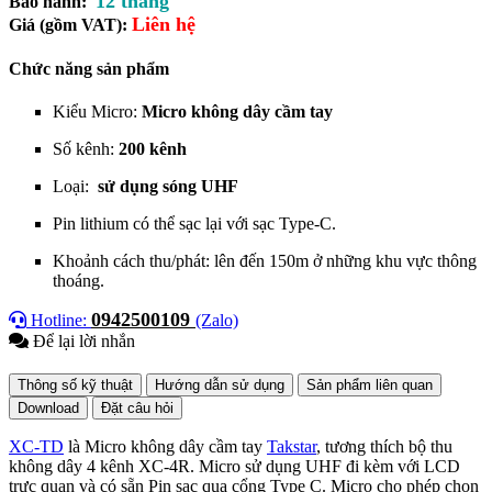
12 tháng
Bảo hành:
Liên hệ
Giá (gồm VAT):
Chức năng sản phẩm
Kiểu Micro:
Micro
không dây cầm tay
Số kênh:
200 kênh
Loại:
sử dụng sóng UHF
Pin lithium có thể sạc lại với sạc Type-C.
Khoảnh cách thu/phát: lên đến 150m ở những khu vực thông
thoáng.
0942500109
Hotline:
(Zalo)
Để lại lời nhắn
Thông số kỹ thuật
Hướng dẫn sử dụng
Sản phẩm liên quan
Download
Đặt câu hỏi
XC-TD
là
Micro không dây cầm tay
Takstar
, tương thích bộ thu
không dây 4 kênh X
C-4R
. Micro sử dụng UHF đi kèm với LCD
trực quan và có sẵn Pin sạc qua cổng Type C. Micro cho phép chọn