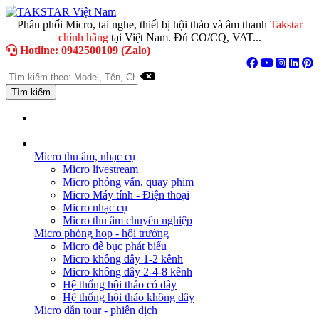
Phân phối Micro, tai nghe, thiết bị hội thảo và âm thanh
Takstar
chính hãng
tại Việt Nam. Đủ CO/CQ, VAT...
Hotline: 0942500109 (Zalo)
TRANG CHỦ
GIỚI THIỆU
DANH MỤC SẢN PHẨM
Micro thu âm, nhạc cụ
Micro livestream
Micro phỏng vấn, quay phim
Micro Máy tính - Điện thoại
Micro nhạc cụ
Micro thu âm chuyên nghiệp
Micro phòng họp - hội trường
Micro để bục phát biểu
Micro không dây 1-2 kênh
Micro không dây 2-4-8 kênh
Hệ thống hội thảo có dây
Hệ thống hội thảo không dây
Micro dẫn tour - phiên dịch