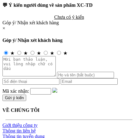
💬 Ý kiến người dùng về sản phẩm XC-TD
Chưa có ý kiến
Góp ý/ Nhận xét khách hàng
×
Góp ý/ Nhận xét khách hàng
★
★
★
★
★
Mã xác nhận:
VỀ CHÚNG TÔI
Giới thiệu công ty
Thông tin liên hệ
Thông tin tuyển dụng