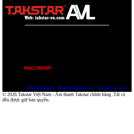
Takstar Việt Nam - Phân phối, Bảo hành âm thanh Tasktar
chính hãng
Website được quản lý bởi AVL SOLUTIONS CO.,LTD
Văn phòng: SN78, Ngõ 207, Ngọc Hồi, Yên Sở, TP Hà Nội
MST:
0110978465
0942500109
Hotline:
(Bán hàng - Hỗ trợ giải pháp)
Email:
sales@avlsolutions.vn
Website:
avlsolutions.vn
-
dsppavietnam.com
-
takstar-vn.com
© 2026 Takstar Việt Nam - Âm thanh Takstar chính hãng .Tất cả
đều được giữ bản quyền.