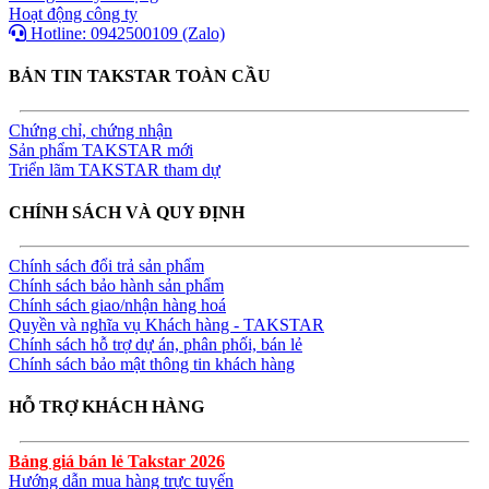
Hoạt động công ty
Hotline: 0942500109 (Zalo)
BẢN TIN TAKSTAR TOÀN CẦU
Chứng chỉ, chứng nhận
Sản phẩm TAKSTAR mới
Triển lãm TAKSTAR tham dự
CHÍNH SÁCH VÀ QUY ĐỊNH
Chính sách đổi trả sản phẩm
Chính sách bảo hành sản phẩm
Chính sách giao/nhận hàng hoá
Quyền và nghĩa vụ Khách hàng - TAKSTAR
Chính sách hỗ trợ dự án, phân phối, bán lẻ
Chính sách bảo mật thông tin khách hàng
HỖ TRỢ KHÁCH HÀNG
Bảng giá bán lẻ Takstar 2026
Hướng dẫn mua hàng trực tuyến