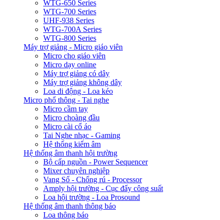
WTG-650 Series
WTG-700 Series
UHF-938 Series
WTG-700A Series
WTG-800 Series
Máy trợ giảng - Micro giáo viên
Micro cho giáo viên
Micro dạy online
Máy trợ giảng có dây
Máy trợ giảng không dây
Loa di động - Loa kéo
Micro phổ thông - Tai nghe
Micro cầm tay
Micro choàng đầu
Micro cài cổ áo
Tai Nghe nhạc - Gaming
Hệ thống kiểm âm
Hệ thống âm thanh hội trường
Bộ cấp nguồn - Power Sequencer
Mixer chuyên nghiệp
Vang Số - Chống rú - Processor
Amply hội trường - Cục đẩy công suất
Loa hội trường - Loa Prosound
Hệ thống âm thanh thông báo
Loa thông báo