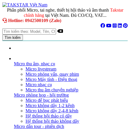
Phân phối Micro, tai nghe, thiết bị hội thảo và âm thanh
Takstar
chính hãng
tại Việt Nam. Đủ CO/CQ, VAT...
Hotline: 0942500109 (Zalo)
TRANG CHỦ
GIỚI THIỆU
DANH MỤC SẢN PHẨM
Micro thu âm, nhạc cụ
Micro livestream
Micro phỏng vấn, quay phim
Micro Máy tính - Điện thoại
Micro nhạc cụ
Micro thu âm chuyên nghiệp
Micro phòng họp - hội trường
Micro để bục phát biểu
Micro không dây 1-2 kênh
Micro không dây 2-4-8 kênh
Hệ thống hội thảo có dây
Hệ thống hội thảo không dây
Micro dẫn tour - phiên dịch