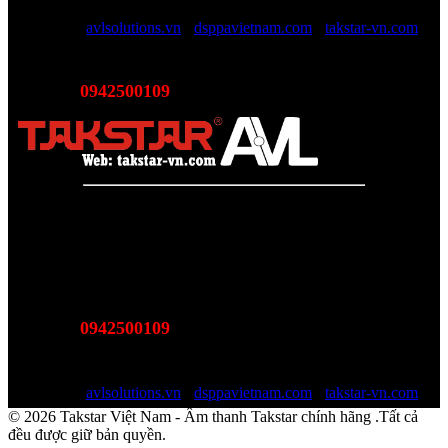
giản chi phí và luôn luôn hỗ trợ mức giá tốt nhất trên thị trường.
Website:
avlsolutions.vn
-
dsppavietnam.com
-
takstar-vn.com
Email:
sales@avlsolutions.vn
0942500109
Hotline:
(Bán hàng - Hỗ trợ giải pháp)
Takstar Việt Nam - Phân phối, Bảo hành âm thanh Tasktar
chính hãng
Website được quản lý bởi AVL SOLUTIONS CO.,LTD
Văn phòng: SN78, Ngõ 207, Ngọc Hồi, Yên Sở, TP Hà Nội
MST:
0110978465
0942500109
Hotline:
(Bán hàng - Hỗ trợ giải pháp)
Email:
sales@avlsolutions.vn
Website:
avlsolutions.vn
-
dsppavietnam.com
-
takstar-vn.com
© 2026 Takstar Việt Nam - Âm thanh Takstar chính hãng .Tất cả
đều được giữ bản quyền.