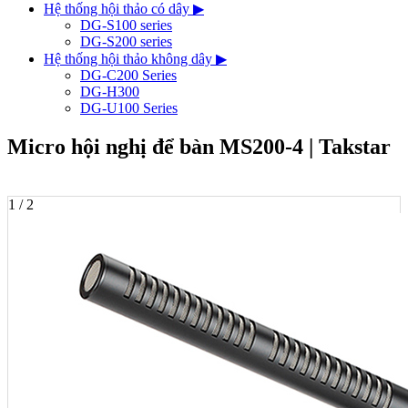
Hệ thống hội thảo có dây
▶
DG-S100 series
DG-S200 series
Hệ thống hội thảo không dây
▶
DG-C200 Series
DG-H300
DG-U100 Series
Micro hội nghị để bàn MS200-4 | Takstar
1 / 2