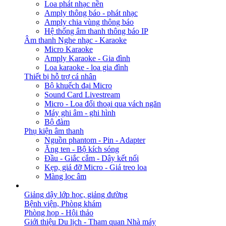
Loa phát nhạc nền
Amply thông báo - phát nhạc
Amply chia vùng thông báo
Hệ thống âm thanh thông báo IP
Âm thanh Nghe nhạc - Karaoke
Micro Karaoke
Amply Karaoke - Gia đình
Loa karaoke - loa gia đình
Thiết bị hỗ trợ cá nhân
Bộ khuếch đại Micro
Sound Card Livestream
Micro - Loa đối thoại qua vách ngăn
Máy ghi âm - ghi hình
Bộ đàm
Phụ kiện âm thanh
Nguồn phantom - Pin - Adapter
Ăng ten - Bộ kích sóng
Đầu - Giắc cắm - Dây kết nối
Kẹp, giá đỡ Micro - Giá treo loa
Màng lọc âm
GIẢI PHÁP
Giảng dậy lớp học, giảng đường
Bệnh viện, Phòng khám
Phòng họp - Hội thảo
Giới thiệu Du lịch - Tham quan Nhà máy