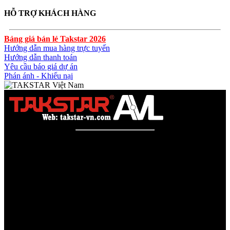
HỖ TRỢ KHÁCH HÀNG
Bảng giá bán lẻ Takstar 2026
Hướng dẫn mua hàng trực tuyến
Hướng dẫn thanh toán
Yêu cầu báo giá dự án
Phán ánh - Khiếu nại
Công ty TNHH AVL SOLUTIONS CO.,LTD
Văn phòng: SN78, Ngõ 207, Ngọc Hồi, Yên Sở, TP Hà Nội
MST:
0110978465
TAKSTAR Việt Nam - Phân phối, Bảo hành âm thanh
TAKSTAR chính hãng
Website được quản lý bởi AVL SOLUTIONS CO.,LTD (AVL).
AVL chuyên cung cấp giải pháp kỹ thuật, công nghệ, thiết bị Âm
thanh - Hình ảnh - Ánh sáng chính hãng, đủ CO/CQ, Với độ ngũ
nhân viên trên 10 năm kinh nghiệp sẽ giúp các bạn tối đa lợi ích, tội