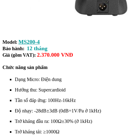
MS200-4
Model:
12 tháng
Bảo hành:
2.370.000 VNĐ
Giá (gồm VAT):
Chức năng sản phẩm
Dạng Micro: Điện dung
Hướng thu: Supercardioid
Tần số đáp ứng: 100Hz-16kHz
Độ nhạy: -28dB±3dB (0dB=1V/Pa ở 1kHz)
Trở kháng đầu ra: 100Ω±30% (ở 1kHz)
Trở kháng tải: ≥1000Ω