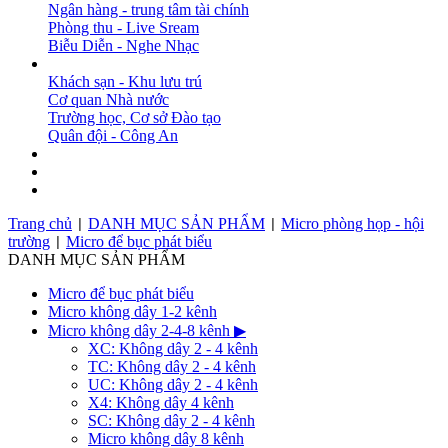
Ngân hàng - trung tâm tài chính
Phòng thu - Live Sream
Biễu Diễn - Nghe Nhạc
DỰ ÁN
Khách sạn - Khu lưu trú
Cơ quan Nhà nước
Trường học, Cơ sở Đào tạo
Quân đội - Công An
BẢN TIN
DOWNLOAD
LIÊN HỆ
Trang chủ
DANH MỤC SẢN PHẨM
Micro phòng họp - hội
|
|
trường
Micro để bục phát biểu
|
DANH MỤC SẢN PHẨM
Micro để bục phát biểu
Micro không dây 1-2 kênh
Micro không dây 2-4-8 kênh
▶
XC: Không dây 2 - 4 kênh
TC: Không dây 2 - 4 kênh
UC: Không dây 2 - 4 kênh
X4: Không dây 4 kênh
SC: Không dây 2 - 4 kênh
Micro không dây 8 kênh