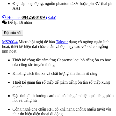
Điện áp hoạt động: nguồn phantom 48V hoặc pin 3V (hai pin
AA)
0942500109
Hotline:
(Zalo)
Để lại lời nhắn
Đặt câu hỏi
MS200-4
Micro hội nghị để bàn
Takstar
dạng cổ ngỗng ngắn linh
hoạt, thiết kế hiện đại chắc chắn và độ nhạy cao với 02 cổ ngỗng
linh hoạt
Thiết kế công tắc cảm ứng Capsense loại bỏ tiếng ồn cơ học
của công tắc truyền thống
Khoảng cách thu xa và chất lượng âm thanh rõ ràng
Thiết kế giảm tần số thấp để giảm tiếng ồn tần số thấp xung
quanh
Đặc tính định hướng cardioid có thể giảm hiệu quả tiếng phản
hồi và tiếng hú
Công nghệ che chắn RFI có khả năng chống nhiễu tuyệt vời
như tín hiệu điện thoại di động