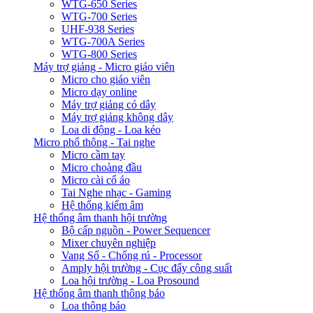
WTG-650 Series
WTG-700 Series
UHF-938 Series
WTG-700A Series
WTG-800 Series
Máy trợ giảng - Micro giáo viên
Micro cho giáo viên
Micro dạy online
Máy trợ giảng có dây
Máy trợ giảng không dây
Loa di động - Loa kéo
Micro phổ thông - Tai nghe
Micro cầm tay
Micro choàng đầu
Micro cài cổ áo
Tai Nghe nhạc - Gaming
Hệ thống kiểm âm
Hệ thống âm thanh hội trường
Bộ cấp nguồn - Power Sequencer
Mixer chuyên nghiệp
Vang Số - Chống rú - Processor
Amply hội trường - Cục đẩy công suất
Loa hội trường - Loa Prosound
Hệ thống âm thanh thông báo
Loa thông báo