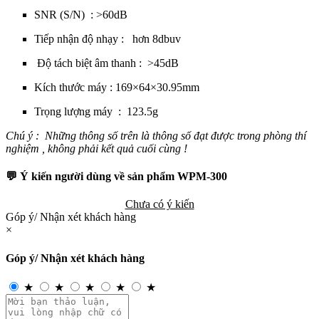
SNR (S/N) : >60dB
Tiếp nhận độ nhạy : hơn 8dbuv
Độ tách biệt âm thanh : >45dB
Kích thước máy : 169×64×30.95mm
Trọng lượng máy : 123.5g
Chú ý : Những thông số trên là thông số đạt được trong phòng thí
nghiệm , không phải kết quả cuối cùng !
💬 Ý kiến người dùng về sản phẩm WPM-300
Chưa có ý kiến
Góp ý/ Nhận xét khách hàng
×
Góp ý/ Nhận xét khách hàng
★
★
★
★
★