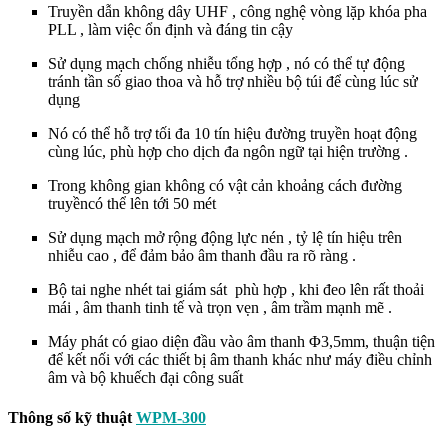
Truyền dẫn không dây UHF , công nghệ vòng lặp khóa pha
PLL , làm việc ổn định và đáng tin cậy
Sử dụng mạch chống nhiễu tổng hợp , nó có thể tự động
tránh tần số giao thoa và hỗ trợ nhiều bộ túi để cùng lúc sử
dụng
Nó có thể hỗ trợ tối đa 10 tín hiệu đường truyền hoạt động
cùng lúc, phù hợp cho dịch đa ngôn ngữ tại hiện trường .
Trong không gian không có vật cản khoảng cách đường
truyềncó thể lên tới 50 mét
Sử dụng mạch mở rộng động lực nén , tỷ lệ tín hiệu trên
nhiễu cao , để đảm bảo âm thanh đầu ra rõ ràng .
Bộ tai nghe nhét tai giám sát phù hợp , khi đeo lên rất thoải
mái , âm thanh tinh tế và trọn vẹn , âm trầm mạnh mẽ .
Máy phát có giao diện đầu vào âm thanh Φ3,5mm, thuận tiện
để kết nối với các thiết bị âm thanh khác như máy điều chỉnh
âm và bộ khuếch đại công suất
Thông số kỹ thuật
WPM-300