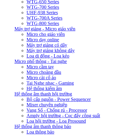
WTG-650 Series
WTG-700 Series
UHF-938 Series
WTG-700A Series
WTG-800 Series
Máy trợ giảng - Micro giáo viên
Micro cho giáo viên
Micro dạy online
Máy trợ giảng có dây
Máy trợ giảng không dây
Loa di động - Loa kéo
Micro phổ thông - Tai nghe
Micro cầm tay
Micro choàng đầu
Micro cài cổ áo
Tai Nghe nhạc - Gaming
Hệ thống kiểm âm
Hệ thống âm thanh hội trường
Bộ cấp nguồn - Power Sequencer
Mixer chuyên nghiệp
Vang Số - Chống rú - Processor
Amply hội trường - Cục đẩy công suất
Loa hội trường - Loa Prosound
Hệ thống âm thanh thông báo
Loa thông báo