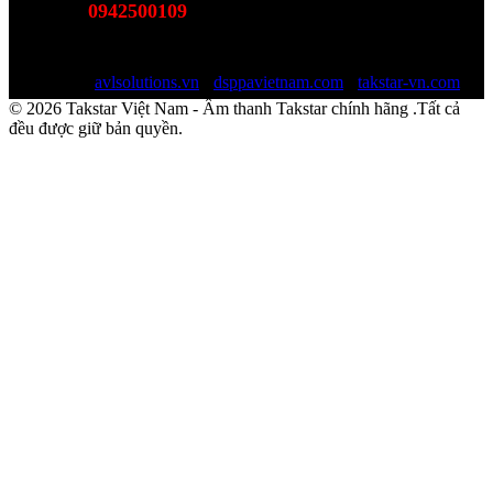
0942500109
Hotline:
(Bán hàng - Hỗ trợ giải pháp)
Email:
sales@avlsolutions.vn
Website:
avlsolutions.vn
-
dsppavietnam.com
-
takstar-vn.com
© 2026 Takstar Việt Nam - Âm thanh Takstar chính hãng .Tất cả
đều được giữ bản quyền.