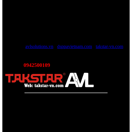
TAKSTAR Việt Nam - Phân phối, Bảo hành âm thanh
TAKSTAR chính hãng
Website được quản lý bởi AVL SOLUTIONS CO.,LTD (AVL).
AVL chuyên cung cấp giải pháp kỹ thuật, công nghệ, thiết bị Âm
thanh - Hình ảnh - Ánh sáng chính hãng, đủ CO/CQ, Với độ ngũ
nhân viên trên 10 năm kinh nghiệp sẽ giúp các bạn tối đa lợi ích, tội
giản chi phí và luôn luôn hỗ trợ mức giá tốt nhất trên thị trường.
Website:
avlsolutions.vn
-
dsppavietnam.com
-
takstar-vn.com
Email:
sales@avlsolutions.vn
0942500109
Hotline:
(Bán hàng - Hỗ trợ giải pháp)
Takstar Việt Nam - Phân phối, Bảo hành âm thanh Tasktar
chính hãng
Website được quản lý bởi AVL SOLUTIONS CO.,LTD
Văn phòng: SN78, Ngõ 207, Ngọc Hồi, Yên Sở, TP Hà Nội
MST:
0110978465