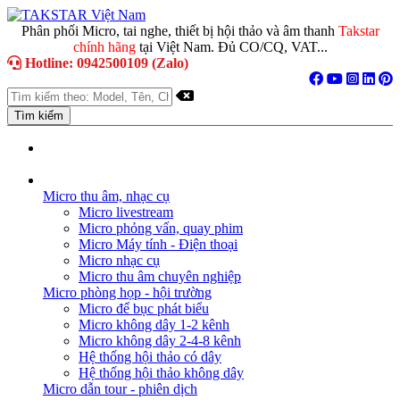
Phân phối Micro, tai nghe, thiết bị hội thảo và âm thanh
Takstar
chính hãng
tại Việt Nam. Đủ CO/CQ, VAT...
Hotline: 0942500109 (Zalo)
TRANG CHỦ
GIỚI THIỆU
DANH MỤC SẢN PHẨM
Micro thu âm, nhạc cụ
Micro livestream
Micro phỏng vấn, quay phim
Micro Máy tính - Điện thoại
Micro nhạc cụ
Micro thu âm chuyên nghiệp
Micro phòng họp - hội trường
Micro để bục phát biểu
Micro không dây 1-2 kênh
Micro không dây 2-4-8 kênh
Hệ thống hội thảo có dây
Hệ thống hội thảo không dây
Micro dẫn tour - phiên dịch