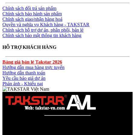
Chính sách đổi trả sản phẩm
Chính sách bảo hành sản phẩm
Chính sách giao/nhận hàng hoá
Quyền và nghĩa vụ Khách hàng - TAKSTAR
Chính sách hỗ trợ dự án, phân phối, bán lẻ
Chính sách bảo mật thông tin khách hàng
HỖ TRỢ KHÁCH HÀNG
Bảng giá bán lẻ Takstar 2026
Hướng dẫn mua hàng trực tuyến
Hướng dẫn thanh toán
Yêu cầu báo giá dự án
Phán ánh - Khiếu nại
Công ty TNHH AVL SOLUTIONS CO.,LTD
Văn phòng: SN78, Ngõ 207, Ngọc Hồi, Yên Sở, TP Hà Nội
MST:
0110978465