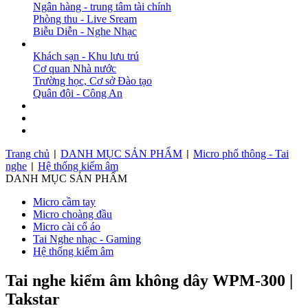
Ngân hàng - trung tâm tài chính
Phòng thu - Live Sream
Biễu Diễn - Nghe Nhạc
DỰ ÁN
Khách sạn - Khu lưu trú
Cơ quan Nhà nước
Trường học, Cơ sở Đào tạo
Quân đội - Công An
BẢN TIN
DOWNLOAD
LIÊN HỆ
Trang chủ
DANH MỤC SẢN PHẨM
Micro phổ thông - Tai
|
|
nghe
Hệ thống kiểm âm
|
DANH MỤC SẢN PHẨM
Micro cầm tay
Micro choàng đầu
Micro cài cổ áo
Tai Nghe nhạc - Gaming
Hệ thống kiểm âm
Tai nghe kiểm âm không dây WPM-300 |
Takstar