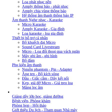
Loa phát nhạc nền
Amply thông báo - phát nhạc
Amply chia vùng thông báo
Hệ thống âm thanh thông báo IP
Âm thanh Nghe nhạc - Karaoke
Micro Karaoke
Amply Karaoke - Gia đình
Loa karaoke - loa gia đình
Thiết bị hỗ trợ cá nhân
Bộ khuếch đại Micro
Sound Card Livestream
Micro - Loa đối thoại qua vách ngăn
Máy ghi âm - ghi hình
Bộ đàm
Phụ kiện âm thanh
Nguồn phantom - Pin - Adapter
Ăng ten - Bộ kích sóng
Đầu - Giắc cắm - Dây kết nối
Kẹp, giá đỡ Micro - Giá treo loa
Màng lọc âm
GIẢI PHÁP
Giảng dậy lớp học, giảng đường
Bệnh viện, Phòng khám
Phòng họp - Hội thảo
Giới thiệu Du lịch - Tham quan Nhà máy