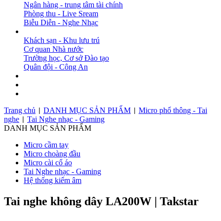
Ngân hàng - trung tâm tài chính
Phòng thu - Live Sream
Biễu Diễn - Nghe Nhạc
DỰ ÁN
Khách sạn - Khu lưu trú
Cơ quan Nhà nước
Trường học, Cơ sở Đào tạo
Quân đội - Công An
BẢN TIN
DOWNLOAD
LIÊN HỆ
Trang chủ
DANH MỤC SẢN PHẨM
Micro phổ thông - Tai
|
|
nghe
Tai Nghe nhạc - Gaming
|
DANH MỤC SẢN PHẨM
Micro cầm tay
Micro choàng đầu
Micro cài cổ áo
Tai Nghe nhạc - Gaming
Hệ thống kiểm âm
Tai nghe không dây LA200W | Takstar