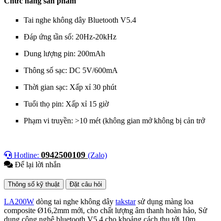
Chức năng sản phẩm
Tai nghe không dây Bluetooth V5.4
Đáp ứng tần số: 20Hz-20kHz
Dung lượng pin: 200mAh
Thông số sạc: DC 5V/600mA
Thời gian sạc: Xấp xỉ 30 phút
Tuổi thọ pin: Xấp xỉ 15 giờ
Phạm vi truyền: >10 mét (không gian mở không bị cản trở
0942500109
Hotline:
(Zalo)
Để lại lời nhắn
Thông số kỹ thuật
Đặt câu hỏi
LA200W
dòng t
ai nghe không dây
takstar
sử dụng màng loa
composite Ø16,2mm mới, cho chất lượng âm thanh hoàn hảo, Sử
dụng công nghệ bluetooth V5.4 cho khoảng cách thu tới 10m