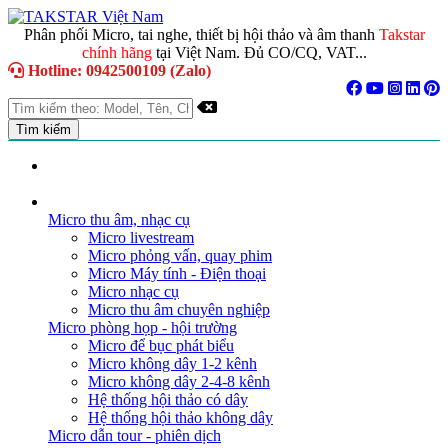
Phân phối Micro, tai nghe, thiết bị hội thảo và âm thanh
Takstar
chính hãng
tại Việt Nam. Đủ CO/CQ, VAT...
Hotline: 0942500109 (Zalo)
TRANG CHỦ
GIỚI THIỆU
DANH MỤC SẢN PHẨM
Micro thu âm, nhạc cụ
Micro livestream
Micro phỏng vấn, quay phim
Micro Máy tính - Điện thoại
Micro nhạc cụ
Micro thu âm chuyên nghiệp
Micro phòng họp - hội trường
Micro để bục phát biểu
Micro không dây 1-2 kênh
Micro không dây 2-4-8 kênh
Hệ thống hội thảo có dây
Hệ thống hội thảo không dây
Micro dẫn tour - phiên dịch