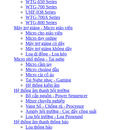
WTG-650 Series
WTG-700 Series
UHF-938 Series
WTG-700A Series
WTG-800 Series
Máy trợ giảng - Micro giáo viên
Micro cho giáo viên
Micro dạy online
Máy trợ giảng có dây
Máy trợ giảng không dây
Loa di động - Loa kéo
Micro phổ thông - Tai nghe
Micro cầm tay
Micro choàng đầu
Micro cài cổ áo
Tai Nghe nhạc - Gaming
Hệ thống kiểm âm
Hệ thống âm thanh hội trường
Bộ cấp nguồn - Power Sequencer
Mixer chuyên nghiệp
Vang Số - Chống rú - Processor
Amply hội trường - Cục đẩy công suất
Loa hội trường - Loa Prosound
Hệ thống âm thanh thông báo
Loa thông báo