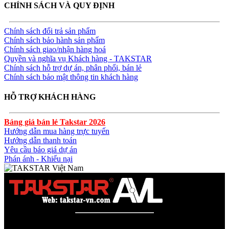
CHÍNH SÁCH VÀ QUY ĐỊNH
Chính sách đổi trả sản phẩm
Chính sách bảo hành sản phẩm
Chính sách giao/nhận hàng hoá
Quyền và nghĩa vụ Khách hàng - TAKSTAR
Chính sách hỗ trợ dự án, phân phối, bán lẻ
Chính sách bảo mật thông tin khách hàng
HỖ TRỢ KHÁCH HÀNG
Bảng giá bán lẻ Takstar 2026
Hướng dẫn mua hàng trực tuyến
Hướng dẫn thanh toán
Yêu cầu báo giá dự án
Phán ánh - Khiếu nại
Công ty TNHH AVL SOLUTIONS CO.,LTD