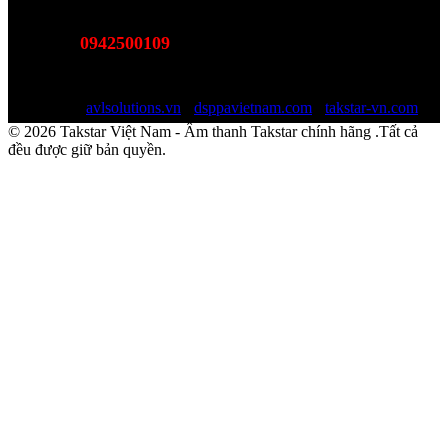
MST:
0110978465
0942500109
Hotline:
(Bán hàng - Hỗ trợ giải pháp)
Email:
sales@avlsolutions.vn
Website:
avlsolutions.vn
-
dsppavietnam.com
-
takstar-vn.com
© 2026 Takstar Việt Nam - Âm thanh Takstar chính hãng .Tất cả
đều được giữ bản quyền.