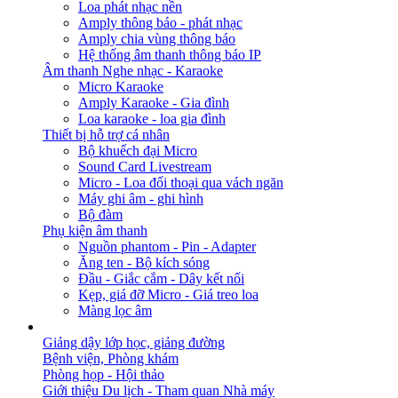
Loa phát nhạc nền
Amply thông báo - phát nhạc
Amply chia vùng thông báo
Hệ thống âm thanh thông báo IP
Âm thanh Nghe nhạc - Karaoke
Micro Karaoke
Amply Karaoke - Gia đình
Loa karaoke - loa gia đình
Thiết bị hỗ trợ cá nhân
Bộ khuếch đại Micro
Sound Card Livestream
Micro - Loa đối thoại qua vách ngăn
Máy ghi âm - ghi hình
Bộ đàm
Phụ kiện âm thanh
Nguồn phantom - Pin - Adapter
Ăng ten - Bộ kích sóng
Đầu - Giắc cắm - Dây kết nối
Kẹp, giá đỡ Micro - Giá treo loa
Màng lọc âm
GIẢI PHÁP
Giảng dậy lớp học, giảng đường
Bệnh viện, Phòng khám
Phòng họp - Hội thảo
Giới thiệu Du lịch - Tham quan Nhà máy