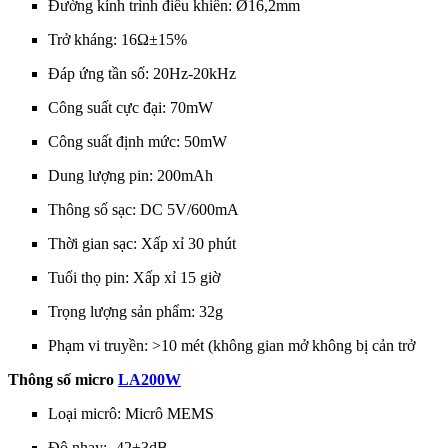
Đường kính trình điều khiển: Ø16,2mm
Trở kháng: 16Ω±15%
Đáp ứng tần số: 20Hz-20kHz
Công suất cực đại: 70mW
Công suất định mức: 50mW
Dung lượng pin: 200mAh
Thông số sạc: DC 5V/600mA
Thời gian sạc: Xấp xỉ 30 phút
Tuổi thọ pin: Xấp xỉ 15 giờ
Trọng lượng sản phẩm: 32g
Phạm vi truyền: >10 mét (không gian mở không bị cản trở
Thông số micro
LA200W
Loại micrô: Micrô MEMS
Độ nhạy: -42±3dB