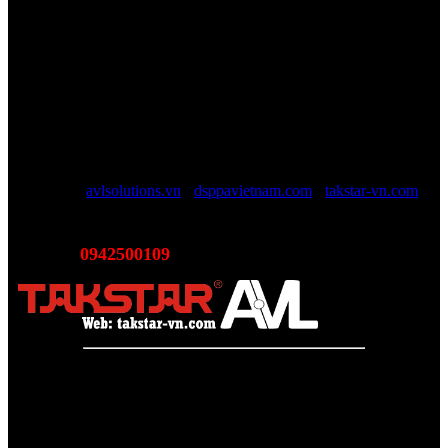
Văn phòng: SN78, Ngõ 207, Ngọc Hồi, Yên Sở, TP Hà Nội
MST:
0110978465
TAKSTAR Việt Nam - Phân phối, Bảo hành âm thanh
TAKSTAR chính hãng
Website được quản lý bởi AVL SOLUTIONS CO.,LTD (AVL).
AVL chuyên cung cấp giải pháp kỹ thuật, công nghệ, thiết bị Âm
thanh - Hình ảnh - Ánh sáng chính hãng, đủ CO/CQ, Với độ ngũ
nhân viên trên 10 năm kinh nghiệp sẽ giúp các bạn tối đa lợi ích, tội
giản chi phí và luôn luôn hỗ trợ mức giá tốt nhất trên thị trường.
Website:
avlsolutions.vn
-
dsppavietnam.com
-
takstar-vn.com
Email:
sales@avlsolutions.vn
0942500109
Hotline:
(Bán hàng - Hỗ trợ giải pháp)
Takstar Việt Nam - Phân phối, Bảo hành âm thanh Tasktar
chính hãng
Website được quản lý bởi AVL SOLUTIONS CO.,LTD
Văn phòng: SN78, Ngõ 207, Ngọc Hồi, Yên Sở, TP Hà Nội