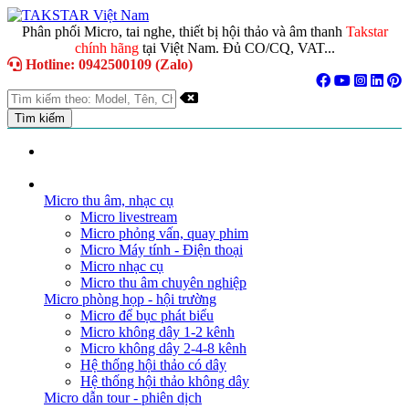
Phân phối Micro, tai nghe, thiết bị hội thảo và âm thanh
Takstar
chính hãng
tại Việt Nam. Đủ CO/CQ, VAT...
Hotline: 0942500109 (Zalo)
TRANG CHỦ
GIỚI THIỆU
DANH MỤC SẢN PHẨM
Micro thu âm, nhạc cụ
Micro livestream
Micro phỏng vấn, quay phim
Micro Máy tính - Điện thoại
Micro nhạc cụ
Micro thu âm chuyên nghiệp
Micro phòng họp - hội trường
Micro để bục phát biểu
Micro không dây 1-2 kênh
Micro không dây 2-4-8 kênh
Hệ thống hội thảo có dây
Hệ thống hội thảo không dây
Micro dẫn tour - phiên dịch