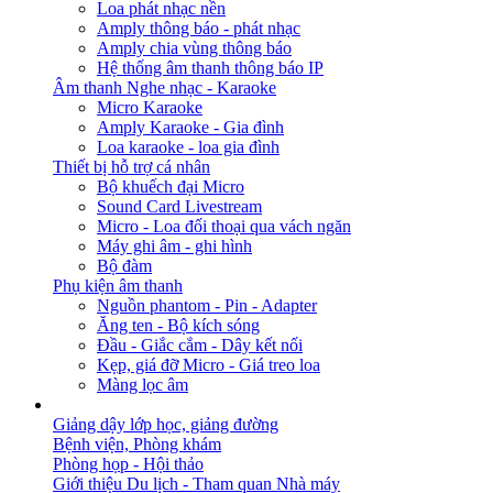
Loa phát nhạc nền
Amply thông báo - phát nhạc
Amply chia vùng thông báo
Hệ thống âm thanh thông báo IP
Âm thanh Nghe nhạc - Karaoke
Micro Karaoke
Amply Karaoke - Gia đình
Loa karaoke - loa gia đình
Thiết bị hỗ trợ cá nhân
Bộ khuếch đại Micro
Sound Card Livestream
Micro - Loa đối thoại qua vách ngăn
Máy ghi âm - ghi hình
Bộ đàm
Phụ kiện âm thanh
Nguồn phantom - Pin - Adapter
Ăng ten - Bộ kích sóng
Đầu - Giắc cắm - Dây kết nối
Kẹp, giá đỡ Micro - Giá treo loa
Màng lọc âm
GIẢI PHÁP
Giảng dậy lớp học, giảng đường
Bệnh viện, Phòng khám
Phòng họp - Hội thảo
Giới thiệu Du lịch - Tham quan Nhà máy