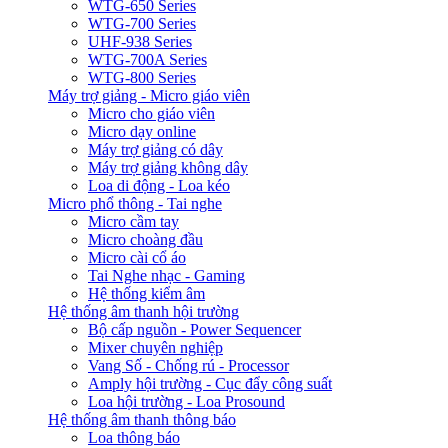
WTG-650 Series
WTG-700 Series
UHF-938 Series
WTG-700A Series
WTG-800 Series
Máy trợ giảng - Micro giáo viên
Micro cho giáo viên
Micro dạy online
Máy trợ giảng có dây
Máy trợ giảng không dây
Loa di động - Loa kéo
Micro phổ thông - Tai nghe
Micro cầm tay
Micro choàng đầu
Micro cài cổ áo
Tai Nghe nhạc - Gaming
Hệ thống kiểm âm
Hệ thống âm thanh hội trường
Bộ cấp nguồn - Power Sequencer
Mixer chuyên nghiệp
Vang Số - Chống rú - Processor
Amply hội trường - Cục đẩy công suất
Loa hội trường - Loa Prosound
Hệ thống âm thanh thông báo
Loa thông báo