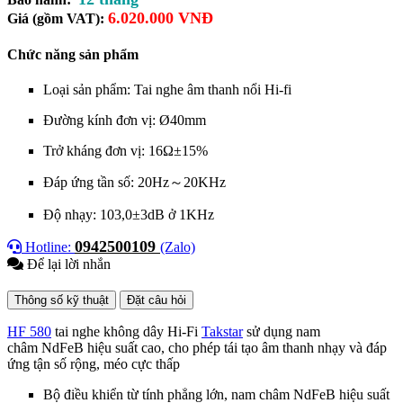
6.020.000 VNĐ
Giá (gồm VAT):
Chức năng sản phẩm
Loại sản phẩm: Tai nghe âm thanh nổi Hi-fi
Đường kính đơn vị: Ø40mm
Trở kháng đơn vị: 16Ω±15%
Đáp ứng tần số: 20Hz～20KHz
Độ nhạy: 103,0±3dB ở 1KHz
0942500109
Hotline:
(Zalo)
Để lại lời nhắn
Thông số kỹ thuật
Đặt câu hỏi
HF 580
tai nghe không dây Hi-Fi
Takstar
sử dụng nam
châm NdFeB hiệu suất cao, cho phép tái tạo âm thanh nhạy và đáp
ứng tận số rộng, méo cực thấp
Bộ điều khiển từ tính phẳng lớn, nam châm NdFeB hiệu suất