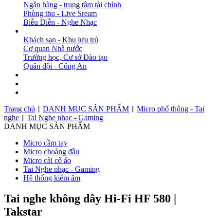
Ngân hàng - trung tâm tài chính
Phòng thu - Live Sream
Biễu Diễn - Nghe Nhạc
DỰ ÁN
Khách sạn - Khu lưu trú
Cơ quan Nhà nước
Trường học, Cơ sở Đào tạo
Quân đội - Công An
BẢN TIN
DOWNLOAD
LIÊN HỆ
Trang chủ
DANH MỤC SẢN PHẨM
Micro phổ thông - Tai
|
|
nghe
Tai Nghe nhạc - Gaming
|
DANH MỤC SẢN PHẨM
Micro cầm tay
Micro choàng đầu
Micro cài cổ áo
Tai Nghe nhạc - Gaming
Hệ thống kiểm âm
Tai nghe không dây Hi-Fi HF 580 |
Takstar