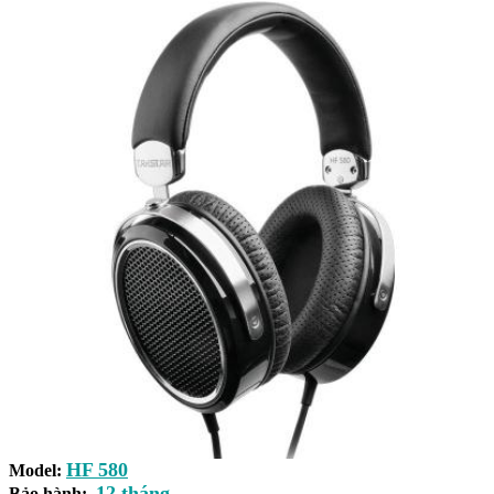
HF 580
Model:
12 tháng
Bảo hành: