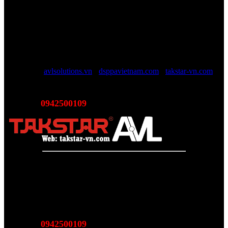
TAKSTAR Việt Nam - Phân phối, Bảo hành âm thanh
TAKSTAR chính hãng
Website được quản lý bởi AVL SOLUTIONS CO.,LTD (AVL).
AVL chuyên cung cấp giải pháp kỹ thuật, công nghệ, thiết bị Âm
thanh - Hình ảnh - Ánh sáng chính hãng, đủ CO/CQ, Với độ ngũ
nhân viên trên 10 năm kinh nghiệp sẽ giúp các bạn tối đa lợi ích, tội
giản chi phí và luôn luôn hỗ trợ mức giá tốt nhất trên thị trường.
Website:
avlsolutions.vn
-
dsppavietnam.com
-
takstar-vn.com
Email:
sales@avlsolutions.vn
0942500109
Hotline:
(Bán hàng - Hỗ trợ giải pháp)
Takstar Việt Nam - Phân phối, Bảo hành âm thanh Tasktar
chính hãng
Website được quản lý bởi AVL SOLUTIONS CO.,LTD
Văn phòng: SN78, Ngõ 207, Ngọc Hồi, Yên Sở, TP Hà Nội
MST:
0110978465
0942500109
Hotline:
(Bán hàng - Hỗ trợ giải pháp)