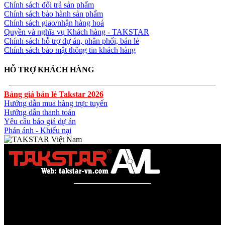
Chính sách đổi trả sản phẩm
Chính sách bảo hành sản phẩm
Chính sách giao/nhận hàng hoá
Quyền và nghĩa vụ Khách hàng - TAKSTAR
Chính sách hỗ trợ dự án, phân phối, bán lẻ
Chính sách bảo mật thông tin khách hàng
HỖ TRỢ KHÁCH HÀNG
Bảng giá bán lẻ Takstar 2026
Hướng dẫn mua hàng trực tuyến
Hướng dẫn thanh toán
Yêu cầu báo giá dự án
Phán ánh - Khiếu nại
Công ty TNHH AVL SOLUTIONS CO.,LTD
Văn phòng: SN78, Ngõ 207, Ngọc Hồi, Yên Sở, TP Hà Nội
MST:
0110978465