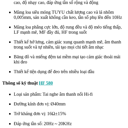
cao, độ nhạy cao, đáp ứng tần số rộng và động
Màng loa siêu mỏng TUYU chất lượng cao và lá nhôm
0,005mm, sản xuất không cần keo, tần số phụ lên đến 10Hz
Màng loa phẳng cực lớn, độ rung đều và độ méo tiếng thấp,
LF mạnh mẽ, MF đầy đủ, HF trong suốt
Thiết kế hở lưng, cảm giác xung quanh mạnh mẽ, âm thanh
trong suốt và tự nhiên, tái tạo mọi chi tiết âm nhạc
Băng đô và miếng đệm tai mềm mại tạo cảm giác thoải mái
khi đeo
Thiết kế tiện dụng để đeo trên nhiều loại đầu
Thông số kỹ thuật
HF 580
Loại sản phẩm: Tai nghe âm thanh nổi Hi-fi
Đường kính đơn vị: Ø40mm
Trở kháng đơn vị: 16Ω±15%
Đáp ứng tần số: 20Hz～20KHz