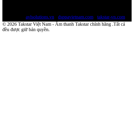
Email:
sales@avlsolutions.vn
Website:
avlsolutions.vn
-
dsppavietnam.com
-
takstar-vn.com
© 2026 Takstar Việt Nam - Âm thanh Takstar chính hãng .Tất cả
đều được giữ bản quyền.