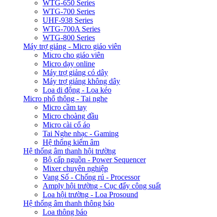
WTG-650 Series
WTG-700 Series
UHF-938 Series
WTG-700A Series
WTG-800 Series
Máy trợ giảng - Micro giáo viên
Micro cho giáo viên
Micro dạy online
Máy trợ giảng có dây
Máy trợ giảng không dây
Loa di động - Loa kéo
Micro phổ thông - Tai nghe
Micro cầm tay
Micro choàng đầu
Micro cài cổ áo
Tai Nghe nhạc - Gaming
Hệ thống kiểm âm
Hệ thống âm thanh hội trường
Bộ cấp nguồn - Power Sequencer
Mixer chuyên nghiệp
Vang Số - Chống rú - Processor
Amply hội trường - Cục đẩy công suất
Loa hội trường - Loa Prosound
Hệ thống âm thanh thông báo
Loa thông báo