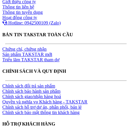
Giới thiệu công ty
Thông tin liên hệ
Thông tin tuyển dụng
Hoạt động công ty
Hotline: 0942500109 (Zalo)
BẢN TIN TAKSTAR TOÀN CẦU
Chứng chỉ, chứng nhận
Sản phẩm TAKSTAR mới
Triển lãm TAKSTAR tham dự
CHÍNH SÁCH VÀ QUY ĐỊNH
Chính sách đổi trả sản phẩm
Chính sách bảo hành sản phẩm
Chính sách giao/nhận hàng hoá
Quyền và nghĩa vụ Khách hàng - TAKSTAR
Chính sách hỗ trợ dự án, phân phối, bán lẻ
Chính sách bảo mật thông tin khách hàng
HỖ TRỢ KHÁCH HÀNG