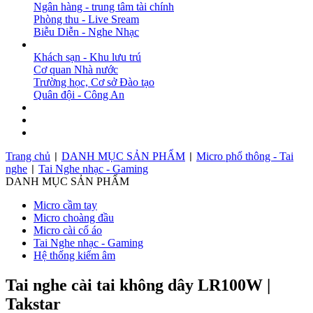
Ngân hàng - trung tâm tài chính
Phòng thu - Live Sream
Biễu Diễn - Nghe Nhạc
DỰ ÁN
Khách sạn - Khu lưu trú
Cơ quan Nhà nước
Trường học, Cơ sở Đào tạo
Quân đội - Công An
BẢN TIN
DOWNLOAD
LIÊN HỆ
Trang chủ
DANH MỤC SẢN PHẨM
Micro phổ thông - Tai
|
|
nghe
Tai Nghe nhạc - Gaming
|
DANH MỤC SẢN PHẨM
Micro cầm tay
Micro choàng đầu
Micro cài cổ áo
Tai Nghe nhạc - Gaming
Hệ thống kiểm âm
Tai nghe cài tai không dây LR100W |
Takstar