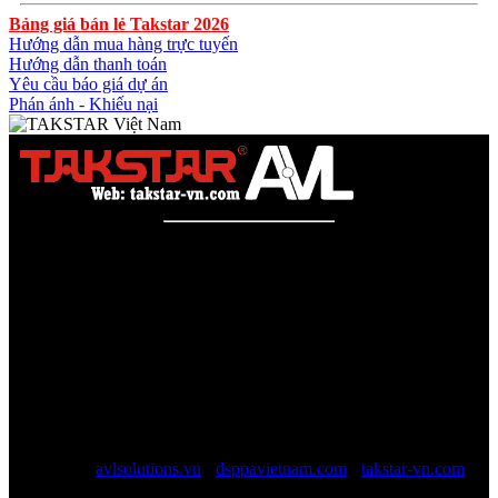
Bảng giá bán lẻ Takstar 2026
Hướng dẫn mua hàng trực tuyến
Hướng dẫn thanh toán
Yêu cầu báo giá dự án
Phán ánh - Khiếu nại
Công ty TNHH AVL SOLUTIONS CO.,LTD
Văn phòng: SN78, Ngõ 207, Ngọc Hồi, Yên Sở, TP Hà Nội
MST:
0110978465
TAKSTAR Việt Nam - Phân phối, Bảo hành âm thanh
TAKSTAR chính hãng
Website được quản lý bởi AVL SOLUTIONS CO.,LTD (AVL).
AVL chuyên cung cấp giải pháp kỹ thuật, công nghệ, thiết bị Âm
thanh - Hình ảnh - Ánh sáng chính hãng, đủ CO/CQ, Với độ ngũ
nhân viên trên 10 năm kinh nghiệp sẽ giúp các bạn tối đa lợi ích, tội
giản chi phí và luôn luôn hỗ trợ mức giá tốt nhất trên thị trường.
Website:
avlsolutions.vn
-
dsppavietnam.com
-
takstar-vn.com