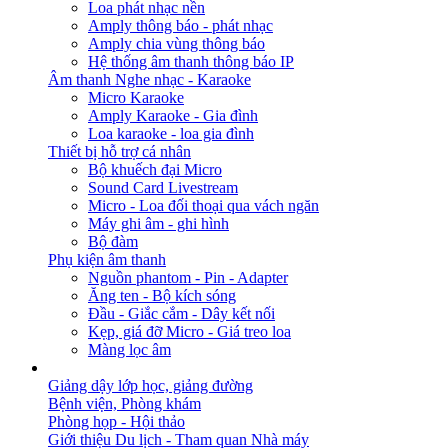
Loa phát nhạc nền
Amply thông báo - phát nhạc
Amply chia vùng thông báo
Hệ thống âm thanh thông báo IP
Âm thanh Nghe nhạc - Karaoke
Micro Karaoke
Amply Karaoke - Gia đình
Loa karaoke - loa gia đình
Thiết bị hỗ trợ cá nhân
Bộ khuếch đại Micro
Sound Card Livestream
Micro - Loa đối thoại qua vách ngăn
Máy ghi âm - ghi hình
Bộ đàm
Phụ kiện âm thanh
Nguồn phantom - Pin - Adapter
Ăng ten - Bộ kích sóng
Đầu - Giắc cắm - Dây kết nối
Kẹp, giá đỡ Micro - Giá treo loa
Màng lọc âm
GIẢI PHÁP
Giảng dậy lớp học, giảng đường
Bệnh viện, Phòng khám
Phòng họp - Hội thảo
Giới thiệu Du lịch - Tham quan Nhà máy