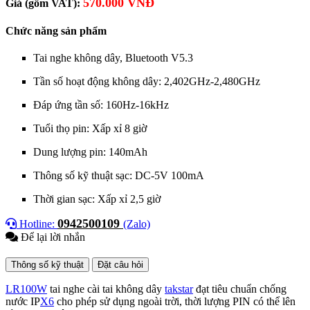
570.000 VNĐ
Giá (gồm VAT):
Chức năng sản phẩm
Tai nghe không dây, Bluetooth V5.3
Tần số hoạt động không dây: 2,402GHz-2,480GHz
Đáp ứng tần số: 160Hz-16kHz
Tuổi thọ pin: Xấp xỉ 8 giờ
Dung lượng pin: 140mAh
Thông số kỹ thuật sạc: DC-5V 100mA
Thời gian sạc: Xấp xỉ 2,5 giờ
0942500109
Hotline:
(Zalo)
Để lại lời nhắn
Thông số kỹ thuật
Đặt câu hỏi
LR100W
t
ai nghe cài tai không dây
takstar
đạt tiêu chuẩn chống
nước IP
X6
cho phép sử dụng ngoài trời, thời lượng PIN có thể lên