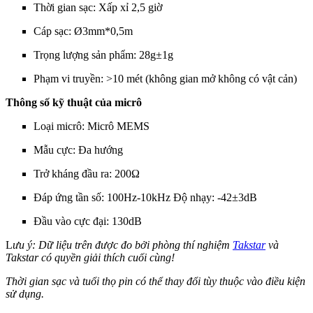
Thời gian sạc: Xấp xỉ 2,5 giờ
Cáp sạc: Ø3mm*0,5m
Trọng lượng sản phẩm: 28g±1g
Phạm vi truyền: >10 mét (không gian mở không có vật cản)
Thông số kỹ thuật của micrô
Loại micrô: Micrô MEMS
Mẫu cực: Đa hướng
Trở kháng đầu ra: 200Ω
Đáp ứng tần số: 100Hz-10kHz Độ nhạy: -42±3dB
Đầu vào cực đại: 130dB
L
ưu ý: Dữ liệu trên được đo bởi phòng thí nghiệm
Takstar
và
Takstar có quyền giải thích cuối cùng!
Thời gian sạc và tuổi thọ pin có thể thay đổi tùy thuộc vào điều kiện
sử dụng.