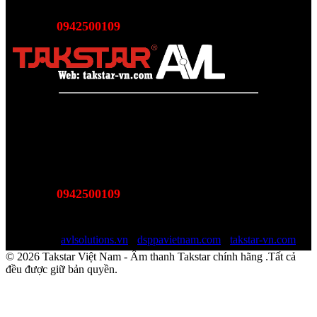
Email:
sales@avlsolutions.vn
0942500109
Hotline:
(Bán hàng - Hỗ trợ giải pháp)
Takstar Việt Nam - Phân phối, Bảo hành âm thanh Tasktar
chính hãng
Website được quản lý bởi AVL SOLUTIONS CO.,LTD
Văn phòng: SN78, Ngõ 207, Ngọc Hồi, Yên Sở, TP Hà Nội
MST:
0110978465
0942500109
Hotline:
(Bán hàng - Hỗ trợ giải pháp)
Email:
sales@avlsolutions.vn
Website:
avlsolutions.vn
-
dsppavietnam.com
-
takstar-vn.com
© 2026 Takstar Việt Nam - Âm thanh Takstar chính hãng .Tất cả
đều được giữ bản quyền.