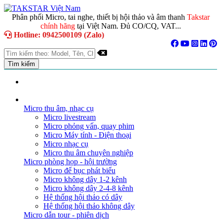
Phân phối Micro, tai nghe, thiết bị hội thảo và âm thanh
Takstar
chính hãng
tại Việt Nam. Đủ CO/CQ, VAT...
Hotline: 0942500109 (Zalo)
TRANG CHỦ
GIỚI THIỆU
DANH MỤC SẢN PHẨM
Micro thu âm, nhạc cụ
Micro livestream
Micro phỏng vấn, quay phim
Micro Máy tính - Điện thoại
Micro nhạc cụ
Micro thu âm chuyên nghiệp
Micro phòng họp - hội trường
Micro để bục phát biểu
Micro không dây 1-2 kênh
Micro không dây 2-4-8 kênh
Hệ thống hội thảo có dây
Hệ thống hội thảo không dây
Micro dẫn tour - phiên dịch