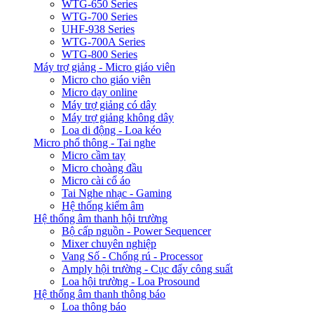
WTG-650 Series
WTG-700 Series
UHF-938 Series
WTG-700A Series
WTG-800 Series
Máy trợ giảng - Micro giáo viên
Micro cho giáo viên
Micro dạy online
Máy trợ giảng có dây
Máy trợ giảng không dây
Loa di động - Loa kéo
Micro phổ thông - Tai nghe
Micro cầm tay
Micro choàng đầu
Micro cài cổ áo
Tai Nghe nhạc - Gaming
Hệ thống kiểm âm
Hệ thống âm thanh hội trường
Bộ cấp nguồn - Power Sequencer
Mixer chuyên nghiệp
Vang Số - Chống rú - Processor
Amply hội trường - Cục đẩy công suất
Loa hội trường - Loa Prosound
Hệ thống âm thanh thông báo
Loa thông báo