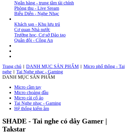
Ngân hàng - trung tâm tài chính
Phòng thu - Live Sream
Biễu Diễn - Nghe Nhạc
DỰ ÁN
Khách sạn - Khu lưu trú
Cơ quan Nhà nước
Trường học, Cơ sở Đào tạo
Quân đội - Công An
BẢN TIN
DOWNLOAD
LIÊN HỆ
Trang chủ
DANH MỤC SẢN PHẨM
Micro phổ thông - Tai
|
|
nghe
Tai Nghe nhạc - Gaming
|
DANH MỤC SẢN PHẨM
Micro cầm tay
Micro choàng đầu
Micro cài cổ áo
Tai Nghe nhạc - Gaming
Hệ thống kiểm âm
SHADE - Tai nghe có dây Gamer |
Takstar