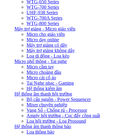
WTG-650 Series
WTG-700 Series
UHF-938 Series
WTG-700A Series
WTG-800 Series
Máy trợ giảng - Micro giáo viên
Micro cho giáo viên
Micro dạy online
Máy trợ giảng có dây
Máy trợ giảng không dây
Loa di động - Loa kéo
Micro phổ thông - Tai nghe
Micro cầm tay
Micro choàng đầu
Micro cài cổ áo
Tai Nghe nhạc - Gaming
Hệ thống kiểm âm
Hệ thống âm thanh hội trường
Bộ cấp nguồn - Power Sequencer
Mixer chuyên nghiệp
Vang Số - Chống rú - Processor
Amply hội trường - Cục đẩy công suất
Loa hội trường - Loa Prosound
Hệ thống âm thanh thông báo
Loa thông báo