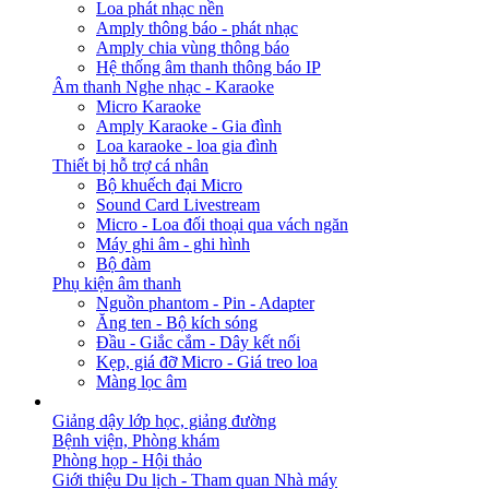
Loa phát nhạc nền
Amply thông báo - phát nhạc
Amply chia vùng thông báo
Hệ thống âm thanh thông báo IP
Âm thanh Nghe nhạc - Karaoke
Micro Karaoke
Amply Karaoke - Gia đình
Loa karaoke - loa gia đình
Thiết bị hỗ trợ cá nhân
Bộ khuếch đại Micro
Sound Card Livestream
Micro - Loa đối thoại qua vách ngăn
Máy ghi âm - ghi hình
Bộ đàm
Phụ kiện âm thanh
Nguồn phantom - Pin - Adapter
Ăng ten - Bộ kích sóng
Đầu - Giắc cắm - Dây kết nối
Kẹp, giá đỡ Micro - Giá treo loa
Màng lọc âm
GIẢI PHÁP
Giảng dậy lớp học, giảng đường
Bệnh viện, Phòng khám
Phòng họp - Hội thảo
Giới thiệu Du lịch - Tham quan Nhà máy