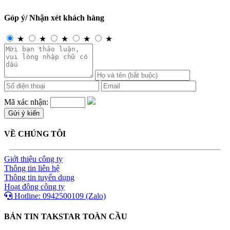
Góp ý/ Nhận xét khách hàng
★
★
★
★
★
Mã xác nhận:
VỀ CHÚNG TÔI
Giới thiệu công ty
Thông tin liên hệ
Thông tin tuyển dụng
Hoạt động công ty
Hotline: 0942500109 (Zalo)
BẢN TIN TAKSTAR TOÀN CẦU