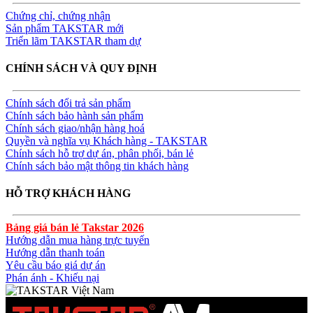
Chứng chỉ, chứng nhận
Sản phẩm TAKSTAR mới
Triển lãm TAKSTAR tham dự
CHÍNH SÁCH VÀ QUY ĐỊNH
Chính sách đổi trả sản phẩm
Chính sách bảo hành sản phẩm
Chính sách giao/nhận hàng hoá
Quyền và nghĩa vụ Khách hàng - TAKSTAR
Chính sách hỗ trợ dự án, phân phối, bán lẻ
Chính sách bảo mật thông tin khách hàng
HỖ TRỢ KHÁCH HÀNG
Bảng giá bán lẻ Takstar 2026
Hướng dẫn mua hàng trực tuyến
Hướng dẫn thanh toán
Yêu cầu báo giá dự án
Phán ánh - Khiếu nại