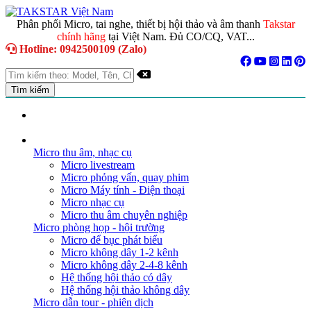
Phân phối Micro, tai nghe, thiết bị hội thảo và âm thanh
Takstar
chính hãng
tại Việt Nam. Đủ CO/CQ, VAT...
Hotline: 0942500109 (Zalo)
TRANG CHỦ
GIỚI THIỆU
DANH MỤC SẢN PHẨM
Micro thu âm, nhạc cụ
Micro livestream
Micro phỏng vấn, quay phim
Micro Máy tính - Điện thoại
Micro nhạc cụ
Micro thu âm chuyên nghiệp
Micro phòng họp - hội trường
Micro để bục phát biểu
Micro không dây 1-2 kênh
Micro không dây 2-4-8 kênh
Hệ thống hội thảo có dây
Hệ thống hội thảo không dây
Micro dẫn tour - phiên dịch