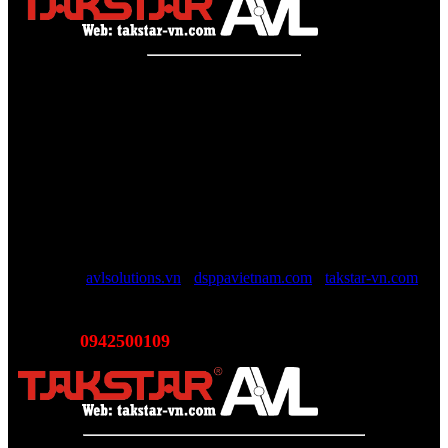
Công ty TNHH AVL SOLUTIONS CO.,LTD
Văn phòng: SN78, Ngõ 207, Ngọc Hồi, Yên Sở, TP Hà Nội
MST:
0110978465
TAKSTAR Việt Nam - Phân phối, Bảo hành âm thanh
TAKSTAR chính hãng
Website được quản lý bởi AVL SOLUTIONS CO.,LTD (AVL).
AVL chuyên cung cấp giải pháp kỹ thuật, công nghệ, thiết bị Âm
thanh - Hình ảnh - Ánh sáng chính hãng, đủ CO/CQ, Với độ ngũ
nhân viên trên 10 năm kinh nghiệp sẽ giúp các bạn tối đa lợi ích, tội
giản chi phí và luôn luôn hỗ trợ mức giá tốt nhất trên thị trường.
Website:
avlsolutions.vn
-
dsppavietnam.com
-
takstar-vn.com
Email:
sales@avlsolutions.vn
0942500109
Hotline:
(Bán hàng - Hỗ trợ giải pháp)