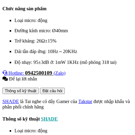
Chức năng sản phẩm
Loại micro: động
Đường kính micro: Ø40mm
Trở kháng: 26Ω±15%
Dải tần đáp ứng: 10Hz～20KHz
Độ nhạy: 95±3dB ở: 1mW 1KHz (mô phỏng 318 tai)
0942500109
Hotline:
(Zalo)
Để lại lời nhắn
Thông số kỹ thuật
Đặt câu hỏi
SHADE
là Tai nghe có dây Gamer của
Takstar
được nhập khẩu và
phân phối chính hãng
Thông số kỹ thuật
SHADE
Loại micro: động