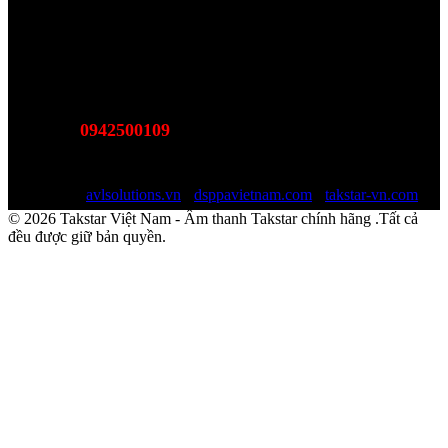
Takstar Việt Nam - Phân phối, Bảo hành âm thanh Tasktar
chính hãng
Website được quản lý bởi AVL SOLUTIONS CO.,LTD
Văn phòng: SN78, Ngõ 207, Ngọc Hồi, Yên Sở, TP Hà Nội
MST:
0110978465
0942500109
Hotline:
(Bán hàng - Hỗ trợ giải pháp)
Email:
sales@avlsolutions.vn
Website:
avlsolutions.vn
-
dsppavietnam.com
-
takstar-vn.com
© 2026 Takstar Việt Nam - Âm thanh Takstar chính hãng .Tất cả
đều được giữ bản quyền.