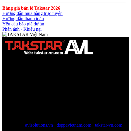
Bảng giá bán lẻ Takstar 2026
Hướng dẫn mua hàng trực tuyến
Hướng dẫn thanh toán
Yêu cầu báo giá dự án
Phán ánh - Khiếu nại
Công ty TNHH AVL SOLUTIONS CO.,LTD
Văn phòng: SN78, Ngõ 207, Ngọc Hồi, Yên Sở, TP Hà Nội
MST:
0110978465
TAKSTAR Việt Nam - Phân phối, Bảo hành âm thanh
TAKSTAR chính hãng
Website được quản lý bởi AVL SOLUTIONS CO.,LTD (AVL).
AVL chuyên cung cấp giải pháp kỹ thuật, công nghệ, thiết bị Âm
thanh - Hình ảnh - Ánh sáng chính hãng, đủ CO/CQ, Với độ ngũ
nhân viên trên 10 năm kinh nghiệp sẽ giúp các bạn tối đa lợi ích, tội
giản chi phí và luôn luôn hỗ trợ mức giá tốt nhất trên thị trường.
Website:
avlsolutions.vn
-
dsppavietnam.com
-
takstar-vn.com