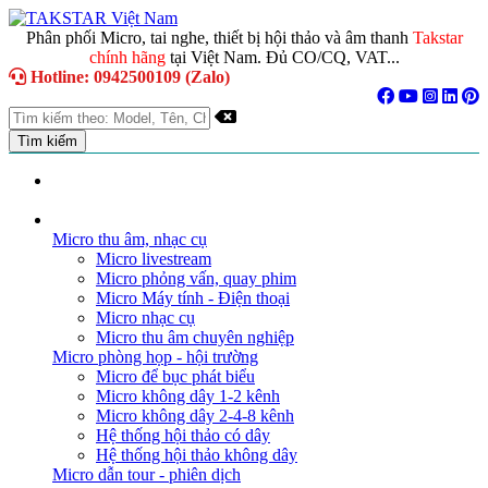
Phân phối Micro, tai nghe, thiết bị hội thảo và âm thanh
Takstar
chính hãng
tại Việt Nam. Đủ CO/CQ, VAT...
Hotline: 0942500109 (Zalo)
TRANG CHỦ
GIỚI THIỆU
DANH MỤC SẢN PHẨM
Micro thu âm, nhạc cụ
Micro livestream
Micro phỏng vấn, quay phim
Micro Máy tính - Điện thoại
Micro nhạc cụ
Micro thu âm chuyên nghiệp
Micro phòng họp - hội trường
Micro để bục phát biểu
Micro không dây 1-2 kênh
Micro không dây 2-4-8 kênh
Hệ thống hội thảo có dây
Hệ thống hội thảo không dây
Micro dẫn tour - phiên dịch