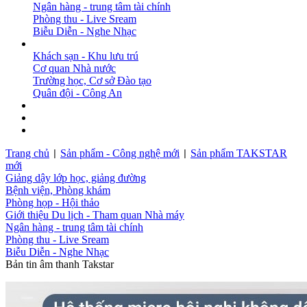
Ngân hàng - trung tâm tài chính
Phòng thu - Live Sream
Biễu Diễn - Nghe Nhạc
DỰ ÁN
Khách sạn - Khu lưu trú
Cơ quan Nhà nước
Trường học, Cơ sở Đào tạo
Quân đội - Công An
BẢN TIN
DOWNLOAD
LIÊN HỆ
Trang chủ
Sản phẩm - Công nghệ mới
Sản phẩm TAKSTAR
|
|
mới
Giảng dậy lớp học, giảng đường
Bệnh viện, Phòng khám
Phòng họp - Hội thảo
Giới thiệu Du lịch - Tham quan Nhà máy
Ngân hàng - trung tâm tài chính
Phòng thu - Live Sream
Biễu Diễn - Nghe Nhạc
Bản tin âm thanh Takstar