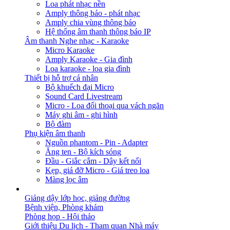
Loa phát nhạc nền
Amply thông báo - phát nhạc
Amply chia vùng thông báo
Hệ thống âm thanh thông báo IP
Âm thanh Nghe nhạc - Karaoke
Micro Karaoke
Amply Karaoke - Gia đình
Loa karaoke - loa gia đình
Thiết bị hỗ trợ cá nhân
Bộ khuếch đại Micro
Sound Card Livestream
Micro - Loa đối thoại qua vách ngăn
Máy ghi âm - ghi hình
Bộ đàm
Phụ kiện âm thanh
Nguồn phantom - Pin - Adapter
Ăng ten - Bộ kích sóng
Đầu - Giắc cắm - Dây kết nối
Kẹp, giá đỡ Micro - Giá treo loa
Màng lọc âm
GIẢI PHÁP
Giảng dậy lớp học, giảng đường
Bệnh viện, Phòng khám
Phòng họp - Hội thảo
Giới thiệu Du lịch - Tham quan Nhà máy