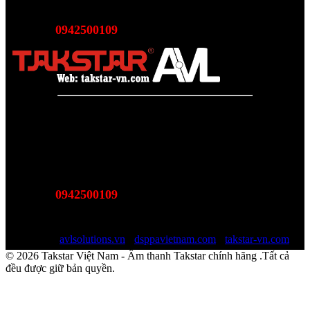
Email:
sales@avlsolutions.vn
0942500109
Hotline:
(Bán hàng - Hỗ trợ giải pháp)
Takstar Việt Nam - Phân phối, Bảo hành âm thanh Tasktar
chính hãng
Website được quản lý bởi AVL SOLUTIONS CO.,LTD
Văn phòng: SN78, Ngõ 207, Ngọc Hồi, Yên Sở, TP Hà Nội
MST:
0110978465
0942500109
Hotline:
(Bán hàng - Hỗ trợ giải pháp)
Email:
sales@avlsolutions.vn
Website:
avlsolutions.vn
-
dsppavietnam.com
-
takstar-vn.com
© 2026 Takstar Việt Nam - Âm thanh Takstar chính hãng .Tất cả
đều được giữ bản quyền.