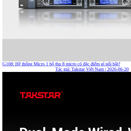
G108: Hệ thống Micro 1 bộ thu 8 micro có đặc điểm gì nổi bật?
Tác giả: Takstar Việt Nam | 2026-06-20