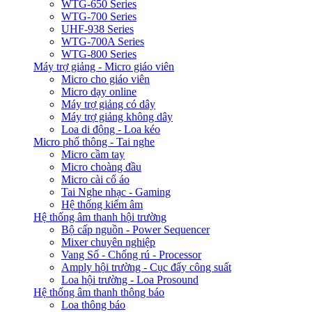
WTG-650 Series
WTG-700 Series
UHF-938 Series
WTG-700A Series
WTG-800 Series
Máy trợ giảng - Micro giáo viên
Micro cho giáo viên
Micro dạy online
Máy trợ giảng có dây
Máy trợ giảng không dây
Loa di động - Loa kéo
Micro phổ thông - Tai nghe
Micro cầm tay
Micro choàng đầu
Micro cài cổ áo
Tai Nghe nhạc - Gaming
Hệ thống kiểm âm
Hệ thống âm thanh hội trường
Bộ cấp nguồn - Power Sequencer
Mixer chuyên nghiệp
Vang Số - Chống rú - Processor
Amply hội trường - Cục đẩy công suất
Loa hội trường - Loa Prosound
Hệ thống âm thanh thông báo
Loa thông báo