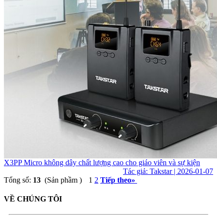
X3PP Micro không dây chất lượng cao cho giáo viên và sự kiện
Tác giả: Takstar | 2026-01-07
Tổng số:
13
(Sản phầm )
1
2
Tiếp theo
»
VỀ CHÚNG TÔI