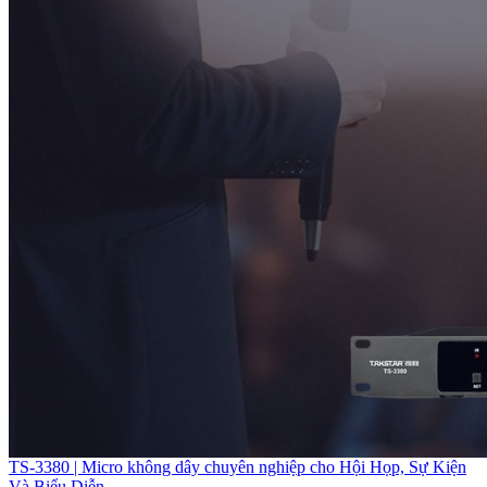
TS-3380 | Micro không dây chuyên nghiệp cho Hội Họp, Sự Kiện
Và Biểu Diễn