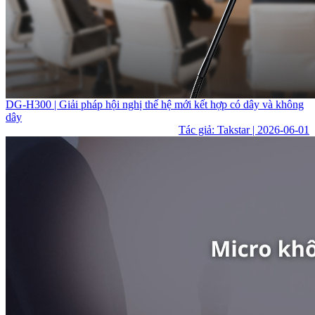
DG-H300 | Giải pháp hội nghị thế hệ mới kết hợp có dây và không
dây
Tác giả: Takstar | 2026-06-01