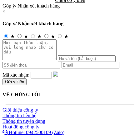
Chưa có ý kiến
Góp ý/ Nhận xét khách hàng
×
Góp ý/ Nhận xét khách hàng
★
★
★
★
★
Mã xác nhận:
VỀ CHÚNG TÔI
Giới thiệu công ty
Thông tin liên hệ
Thông tin tuyển dụng
Hoạt động công ty
Hotline: 0942500109 (Zalo)