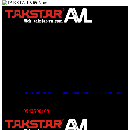
Công ty TNHH AVL SOLUTIONS CO.,LTD
Văn phòng: SN78, Ngõ 207, Ngọc Hồi, Yên Sở, TP Hà Nội
MST:
0110978465
TAKSTAR Việt Nam - Phân phối, Bảo hành âm thanh
TAKSTAR chính hãng
Website được quản lý bởi AVL SOLUTIONS CO.,LTD (AVL).
AVL chuyên cung cấp giải pháp kỹ thuật, công nghệ, thiết bị Âm
thanh - Hình ảnh - Ánh sáng chính hãng, đủ CO/CQ, Với độ ngũ
nhân viên trên 10 năm kinh nghiệp sẽ giúp các bạn tối đa lợi ích, tội
giản chi phí và luôn luôn hỗ trợ mức giá tốt nhất trên thị trường.
Website:
avlsolutions.vn
-
dsppavietnam.com
-
takstar-vn.com
Email:
sales@avlsolutions.vn
0942500109
Hotline:
(Bán hàng - Hỗ trợ giải pháp)