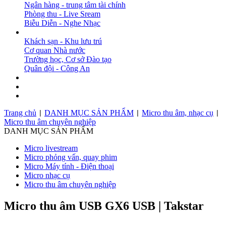
Ngân hàng - trung tâm tài chính
Phòng thu - Live Sream
Biễu Diễn - Nghe Nhạc
DỰ ÁN
Khách sạn - Khu lưu trú
Cơ quan Nhà nước
Trường học, Cơ sở Đào tạo
Quân đội - Công An
BẢN TIN
DOWNLOAD
LIÊN HỆ
Trang chủ
DANH MỤC SẢN PHẨM
Micro thu âm, nhạc cụ
|
|
|
Micro thu âm chuyên nghiệp
DANH MỤC SẢN PHẨM
Micro livestream
Micro phỏng vấn, quay phim
Micro Máy tính - Điện thoại
Micro nhạc cụ
Micro thu âm chuyên nghiệp
Micro thu âm USB GX6 USB | Takstar