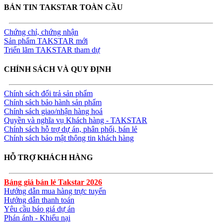
BẢN TIN TAKSTAR TOÀN CẦU
Chứng chỉ, chứng nhận
Sản phẩm TAKSTAR mới
Triển lãm TAKSTAR tham dự
CHÍNH SÁCH VÀ QUY ĐỊNH
Chính sách đổi trả sản phẩm
Chính sách bảo hành sản phẩm
Chính sách giao/nhận hàng hoá
Quyền và nghĩa vụ Khách hàng - TAKSTAR
Chính sách hỗ trợ dự án, phân phối, bán lẻ
Chính sách bảo mật thông tin khách hàng
HỖ TRỢ KHÁCH HÀNG
Bảng giá bán lẻ Takstar 2026
Hướng dẫn mua hàng trực tuyến
Hướng dẫn thanh toán
Yêu cầu báo giá dự án
Phán ánh - Khiếu nại