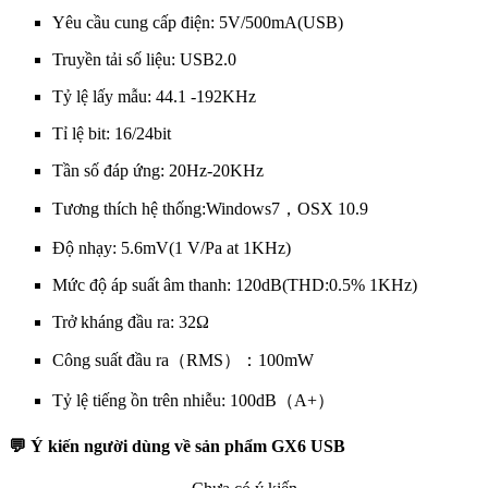
Yêu cầu cung cấp điện: 5V/500mA(USB)
Truyền tải số liệu: USB2.0
Tỷ lệ lấy mẫu: 44.1 -192KHz
Tỉ lệ bit: 16/24bit
Tần số đáp ứng: 20Hz-20KHz
Tương thích hệ thống:Windows7，OSX 10.9
Độ nhạy: 5.6mV(1 V/Pa at 1KHz)
Mức độ áp suất âm thanh: 120dB(THD:0.5% 1KHz)
Trở kháng đầu ra: 32Ω
Công suất đầu ra（RMS）：100mW
Tỷ lệ tiếng ồn trên nhiễu: 100dB（A+）
💬 Ý kiến người dùng về sản phẩm GX6 USB