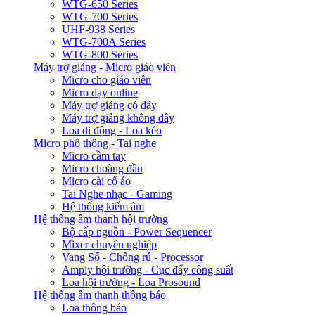
WTG-650 Series
WTG-700 Series
UHF-938 Series
WTG-700A Series
WTG-800 Series
Máy trợ giảng - Micro giáo viên
Micro cho giáo viên
Micro dạy online
Máy trợ giảng có dây
Máy trợ giảng không dây
Loa di động - Loa kéo
Micro phổ thông - Tai nghe
Micro cầm tay
Micro choàng đầu
Micro cài cổ áo
Tai Nghe nhạc - Gaming
Hệ thống kiểm âm
Hệ thống âm thanh hội trường
Bộ cấp nguồn - Power Sequencer
Mixer chuyên nghiệp
Vang Số - Chống rú - Processor
Amply hội trường - Cục đẩy công suất
Loa hội trường - Loa Prosound
Hệ thống âm thanh thông báo
Loa thông báo