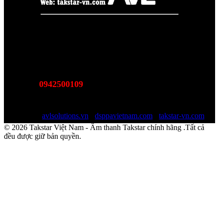
Takstar Việt Nam - Phân phối, Bảo hành âm thanh Tasktar
chính hãng
Website được quản lý bởi AVL SOLUTIONS CO.,LTD
Văn phòng: SN78, Ngõ 207, Ngọc Hồi, Yên Sở, TP Hà Nội
MST:
0110978465
0942500109
Hotline:
(Bán hàng - Hỗ trợ giải pháp)
Email:
sales@avlsolutions.vn
Website:
avlsolutions.vn
-
dsppavietnam.com
-
takstar-vn.com
© 2026 Takstar Việt Nam - Âm thanh Takstar chính hãng .Tất cả
đều được giữ bản quyền.