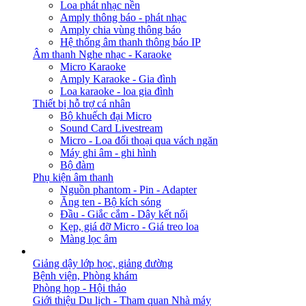
Loa phát nhạc nền
Amply thông báo - phát nhạc
Amply chia vùng thông báo
Hệ thống âm thanh thông báo IP
Âm thanh Nghe nhạc - Karaoke
Micro Karaoke
Amply Karaoke - Gia đình
Loa karaoke - loa gia đình
Thiết bị hỗ trợ cá nhân
Bộ khuếch đại Micro
Sound Card Livestream
Micro - Loa đối thoại qua vách ngăn
Máy ghi âm - ghi hình
Bộ đàm
Phụ kiện âm thanh
Nguồn phantom - Pin - Adapter
Ăng ten - Bộ kích sóng
Đầu - Giắc cắm - Dây kết nối
Kẹp, giá đỡ Micro - Giá treo loa
Màng lọc âm
GIẢI PHÁP
Giảng dậy lớp học, giảng đường
Bệnh viện, Phòng khám
Phòng họp - Hội thảo
Giới thiệu Du lịch - Tham quan Nhà máy