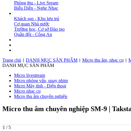
Phòng thu - Live Sream
Biễu Diễn - Nghe Nhạc
DỰ ÁN
Khách sạn - Khu lưu trú
Cơ quan Nhà nước
Trường học, Cơ sở Đào tạo
Quân đội - Công An
BẢN TIN
DOWNLOAD
LIÊN HỆ
Trang chủ
DANH MỤC SẢN PHẨM
Micro thu âm, nhạc cụ
M
|
|
|
DANH MỤC SẢN PHẨM
Micro livestream
Micro phỏng vấn, quay phim
Micro Máy tính - Điện thoại
Micro nhạc cụ
Micro thu âm chuyên nghiệp
Micro thu âm chuyên nghiệp SM-9 | Takst
1 / 5