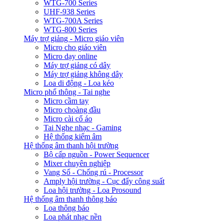
WTG-700 Series
UHF-938 Series
WTG-700A Series
WTG-800 Series
Máy trợ giảng - Micro giáo viên
Micro cho giáo viên
Micro dạy online
Máy trợ giảng có dây
Máy trợ giảng không dây
Loa di động - Loa kéo
Micro phổ thông - Tai nghe
Micro cầm tay
Micro choàng đầu
Micro cài cổ áo
Tai Nghe nhạc - Gaming
Hệ thống kiểm âm
Hệ thống âm thanh hội trường
Bộ cấp nguồn - Power Sequencer
Mixer chuyên nghiệp
Vang Số - Chống rú - Processor
Amply hội trường - Cục đẩy công suất
Loa hội trường - Loa Prosound
Hệ thống âm thanh thông báo
Loa thông báo
Loa phát nhạc nền