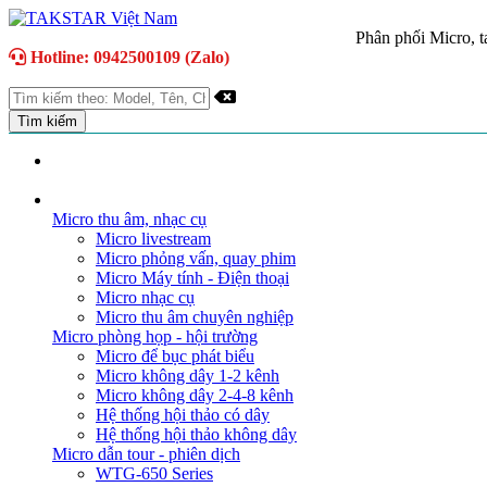
Phân phối Micro, ta
Hotline: 0942500109 (Zalo)
TRANG CHỦ
GIỚI THIỆU
DANH MỤC SẢN PHẨM
Micro thu âm, nhạc cụ
Micro livestream
Micro phỏng vấn, quay phim
Micro Máy tính - Điện thoại
Micro nhạc cụ
Micro thu âm chuyên nghiệp
Micro phòng họp - hội trường
Micro để bục phát biểu
Micro không dây 1-2 kênh
Micro không dây 2-4-8 kênh
Hệ thống hội thảo có dây
Hệ thống hội thảo không dây
Micro dẫn tour - phiên dịch
WTG-650 Series