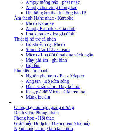
Amply thông báo - phát nhạc
Amply chia vùng thông báo
Hệ thống âm thanh thông báo IP
Âm thanh Nghe nhạc - Karaoke
Micro Karaoke
Amply Karaoke - Gia đình
Loa karaoke - loa gia đình
Thiết bị hỗ trợ cá nhân
Bộ khuếch đại Micro
Sound Card Livestream
Micro - Loa đối thoại qua vách ngăn
Máy ghi âm - ghi hình
Bộ đàm
Phụ kiện âm thanh
Nguồn phantom - Pin - Adapter
Ăng ten - Bộ kích sóng
Đầu - Giắc cắm - Dây kết nối
Kẹp, giá đỡ Micro - Giá treo loa
Màng lọc âm
GIẢI PHÁP
Giảng dậy lớp học, giảng đường
Bệnh viện, Phòng khám
Phòng họp - Hội thảo
Giới thiệu Du lịch - Tham quan Nhà máy
Ngân hàng - trung tâm tài chính