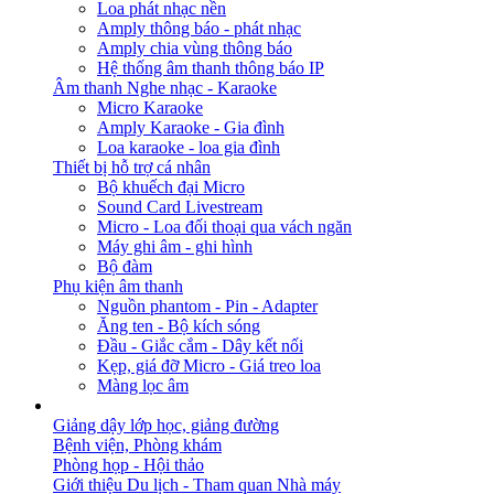
Loa phát nhạc nền
Amply thông báo - phát nhạc
Amply chia vùng thông báo
Hệ thống âm thanh thông báo IP
Âm thanh Nghe nhạc - Karaoke
Micro Karaoke
Amply Karaoke - Gia đình
Loa karaoke - loa gia đình
Thiết bị hỗ trợ cá nhân
Bộ khuếch đại Micro
Sound Card Livestream
Micro - Loa đối thoại qua vách ngăn
Máy ghi âm - ghi hình
Bộ đàm
Phụ kiện âm thanh
Nguồn phantom - Pin - Adapter
Ăng ten - Bộ kích sóng
Đầu - Giắc cắm - Dây kết nối
Kẹp, giá đỡ Micro - Giá treo loa
Màng lọc âm
GIẢI PHÁP
Giảng dậy lớp học, giảng đường
Bệnh viện, Phòng khám
Phòng họp - Hội thảo
Giới thiệu Du lịch - Tham quan Nhà máy