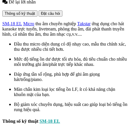
Để lại lời nhắn
Thông số kỹ thuật
Đặt câu hỏi
SM-18 EL
Micro
thu âm chuyên nghiệp
Takstar
ứng dụng cho hát
karaoke trực tuyến, livetream, phòng thu âm, đài phát thanh truyền
hình, cá nhân thu âm, thu âm nhạc cụ,v.v....
Đầu thu micro diện dung có độ nhạy cao, mẫu thu chính xác,
thu được nhiều chi tiết hơn.
Mức độ tiếng ồn dư được tối ưu hóa, đủ tiêu chuẩn cho nhiều
môi trường ghi âm/phát trực tiếp khác nhau.
Đáp ứng tần số rộng, phù hợp để ghi âm giọng
hát/trống/piano.
Màn chắn kim loại lọc tiếng ồn LF, ít có khả năng chặn
khuôn mặt của bạn.
Bộ giảm xóc chuyên dụng, hiệu suất cao giúp loại bỏ tiếng ồn
rung hiệu quả.
Thông số kỹ thuật
SM-18 EL