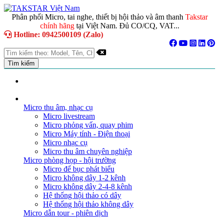
Phân phối Micro, tai nghe, thiết bị hội thảo và âm thanh
Takstar
chính hãng
tại Việt Nam. Đủ CO/CQ, VAT...
Hotline: 0942500109 (Zalo)
TRANG CHỦ
GIỚI THIỆU
DANH MỤC SẢN PHẨM
Micro thu âm, nhạc cụ
Micro livestream
Micro phỏng vấn, quay phim
Micro Máy tính - Điện thoại
Micro nhạc cụ
Micro thu âm chuyên nghiệp
Micro phòng họp - hội trường
Micro để bục phát biểu
Micro không dây 1-2 kênh
Micro không dây 2-4-8 kênh
Hệ thống hội thảo có dây
Hệ thống hội thảo không dây
Micro dẫn tour - phiên dịch