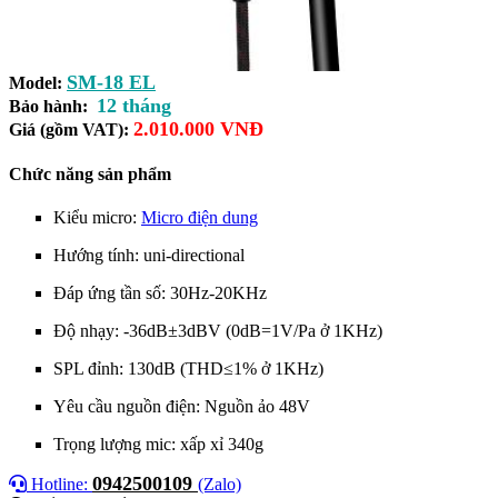
SM-18 EL
Model:
12 tháng
Bảo hành:
2.010.000 VNĐ
Giá (gồm VAT):
Chức năng sản phẩm
Kiểu micro:
Micro điện dung
Hướng tính: uni-directional
Đáp ứng tần số: 30Hz-20KHz
Độ nhạy: -36dB±3dBV (0dB=1V/Pa ở 1KHz)
SPL đỉnh: 130dB (THD≤1% ở 1KHz)
Yêu cầu nguồn điện: Nguồn ảo 48V
Trọng lượng mic: xấp xỉ 340g
0942500109
Hotline:
(Zalo)