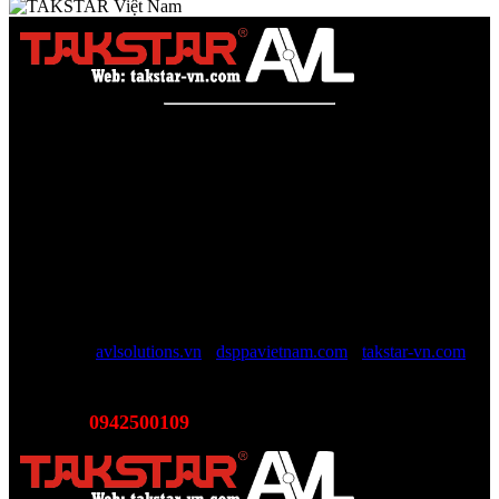
Công ty TNHH AVL SOLUTIONS CO.,LTD
Văn phòng: SN78, Ngõ 207, Ngọc Hồi, Yên Sở, TP Hà Nội
MST:
0110978465
TAKSTAR Việt Nam - Phân phối, Bảo hành âm thanh
TAKSTAR chính hãng
Website được quản lý bởi AVL SOLUTIONS CO.,LTD (AVL).
AVL chuyên cung cấp giải pháp kỹ thuật, công nghệ, thiết bị Âm
thanh - Hình ảnh - Ánh sáng chính hãng, đủ CO/CQ, Với độ ngũ
nhân viên trên 10 năm kinh nghiệp sẽ giúp các bạn tối đa lợi ích, tội
giản chi phí và luôn luôn hỗ trợ mức giá tốt nhất trên thị trường.
Website:
avlsolutions.vn
-
dsppavietnam.com
-
takstar-vn.com
Email:
sales@avlsolutions.vn
0942500109
Hotline:
(Bán hàng - Hỗ trợ giải pháp)