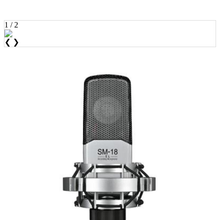
1 / 2
❮
❯