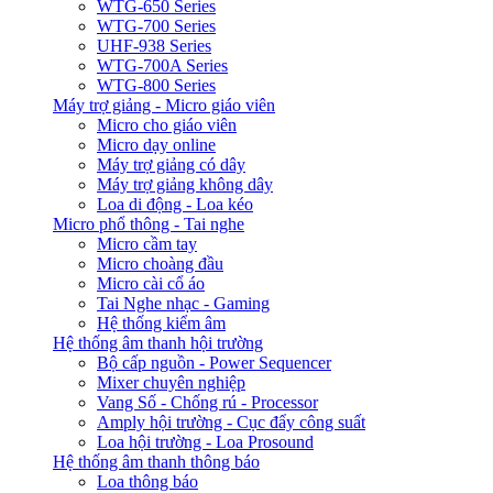
WTG-650 Series
WTG-700 Series
UHF-938 Series
WTG-700A Series
WTG-800 Series
Máy trợ giảng - Micro giáo viên
Micro cho giáo viên
Micro dạy online
Máy trợ giảng có dây
Máy trợ giảng không dây
Loa di động - Loa kéo
Micro phổ thông - Tai nghe
Micro cầm tay
Micro choàng đầu
Micro cài cổ áo
Tai Nghe nhạc - Gaming
Hệ thống kiểm âm
Hệ thống âm thanh hội trường
Bộ cấp nguồn - Power Sequencer
Mixer chuyên nghiệp
Vang Số - Chống rú - Processor
Amply hội trường - Cục đẩy công suất
Loa hội trường - Loa Prosound
Hệ thống âm thanh thông báo
Loa thông báo