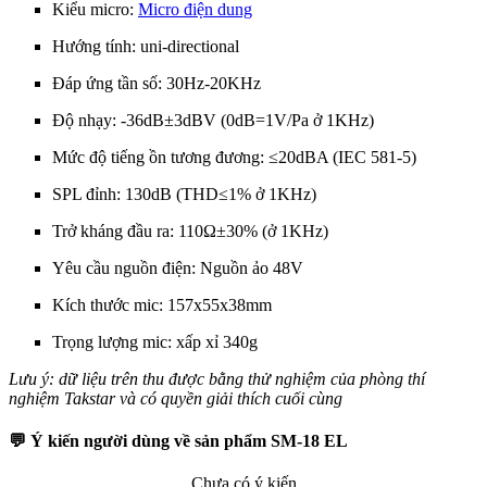
Kiểu micro:
Micro điện dung
Hướng tính: uni-directional
Đáp ứng tần số: 30Hz-20KHz
Độ nhạy: -36dB±3dBV (0dB=1V/Pa ở 1KHz)
Mức độ tiếng ồn tương đương: ≤20dBA (IEC 581-5)
SPL đỉnh: 130dB (THD≤1% ở 1KHz)
Trở kháng đầu ra: 110Ω±30% (ở 1KHz)
Yêu cầu nguồn điện: Nguồn ảo 48V
Kích thước mic: 157x55x38mm
Trọng lượng mic: xấp xỉ 340g
Lưu ý: dữ liệu trên thu được bằng thử nghiệm của phòng thí
nghiệm Takstar và có quyền giải thích cuối cùng
💬 Ý kiến người dùng về sản phẩm SM-18 EL
Chưa có ý kiến