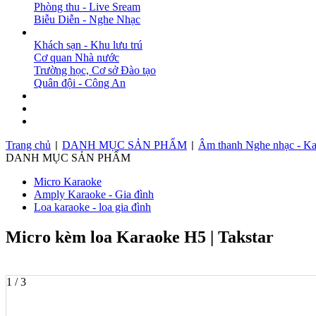
Phòng thu - Live Sream
Biễu Diễn - Nghe Nhạc
DỰ ÁN
Khách sạn - Khu lưu trú
Cơ quan Nhà nước
Trường học, Cơ sở Đào tạo
Quân đội - Công An
BẢN TIN
DOWNLOAD
LIÊN HỆ
Trang chủ
DANH MỤC SẢN PHẨM
Âm thanh Nghe nhạc - Ka
|
|
DANH MỤC SẢN PHẨM
Micro Karaoke
Amply Karaoke - Gia đình
Loa karaoke - loa gia đình
Micro kèm loa Karaoke H5 | Takstar
1 / 3