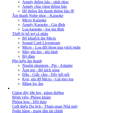
Amply thông báo - phát nhạc
Amply chia vùng thông báo
Hệ thống âm thanh thông báo IP
Âm thanh Nghe nhạc - Karaoke
Micro Karaoke
Amply Karaoke - Gia đình
Loa karaoke - loa gia đình
Thiết bị hỗ trợ cá nhân
Bộ khuếch đại Micro
Sound Card Livestream
Micro - Loa đối thoại qua vách ngăn
Máy ghi âm - ghi hình
Bộ đàm
Phụ kiện âm thanh
Nguồn phantom - Pin - Adapter
Ăng ten - Bộ kích sóng
Đầu - Giắc cắm - Dây kết nối
Kẹp, giá đỡ Micro - Giá treo loa
Màng lọc âm
GIẢI PHÁP
Giảng dậy lớp học, giảng đường
Bệnh viện, Phòng khám
Phòng họp - Hội thảo
Giới thiệu Du lịch - Tham quan Nhà máy
Ngân hàng - trung tâm tài chính