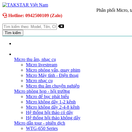
Phân phối Micro, ta
Hotline: 0942500109 (Zalo)
TRANG CHỦ
GIỚI THIỆU
DANH MỤC SẢN PHẨM
Micro thu âm, nhạc cụ
Micro livestream
Micro phỏng vấn, quay phim
Micro Máy tính - Điện thoại
Micro nhạc cụ
Micro thu âm chuyên nghiệp
Micro phòng họp - hội trường
Micro để bục phát biểu
Micro không dây 1-2 kênh
Micro không dây 2-4-8 kênh
Hệ thống hội thảo có dây
Hệ thống hội thảo không dây
Micro dẫn tour - phiên dịch
WTG-650 Series