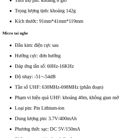
Tuổi thọ pin: khoảng 8 giờ
Trọng lượng tịnh: khoảng 142g
Kích thước: 91mm*41mm*119mm
Micro tai nghe
Đầu kim: điện cực sau
Hướng cực: đơn hướng
Đáp ứng tần số: 60Hz-16KHz
Độ nhạy: -51~-54dB
Tần số UHF: 630MHz-698MHz (phân đoạn)
Phạm vi hiệu quả UHF: khoảng 40m, không gian mở
Loại pin: Pin Lithium-ion
Dung lượng pin: 3.7V/400mAh
Phương thức sạc: DC 5V/150mA