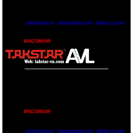
thanh - Hình ảnh - Ánh sáng chính hãng, đủ CO/CQ, Với độ ngũ
nhân viên trên 10 năm kinh nghiệp sẽ giúp các bạn tối đa lợi ích, tội
giản chi phí và luôn luôn hỗ trợ mức giá tốt nhất trên thị trường.
Website:
avlsolutions.vn
-
dsppavietnam.com
-
takstar-vn.com
Email:
sales@avlsolutions.vn
0942500109
Hotline:
(Bán hàng - Hỗ trợ giải pháp)
Takstar Việt Nam - Phân phối, Bảo hành âm thanh Tasktar
chính hãng
Website được quản lý bởi AVL SOLUTIONS CO.,LTD
Văn phòng: SN78, Ngõ 207, Ngọc Hồi, Yên Sở, TP Hà Nội
MST:
0110978465
0942500109
Hotline:
(Bán hàng - Hỗ trợ giải pháp)
Email:
sales@avlsolutions.vn
Website:
avlsolutions.vn
-
dsppavietnam.com
-
takstar-vn.com