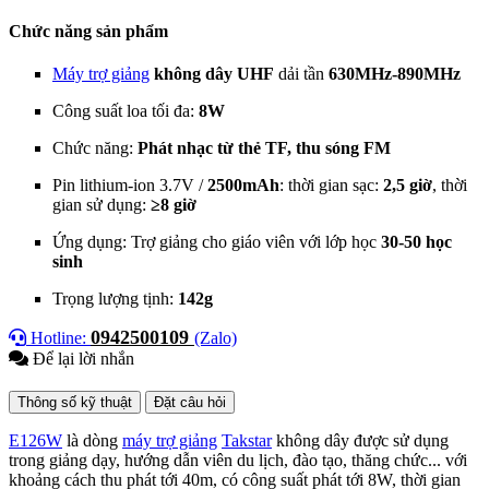
Chức năng sản phẩm
Máy trợ giảng
không dây UHF
dải tần
630MHz-890MHz
Công suất loa tối đa:
8W
Chức năng:
Phát nhạc từ thẻ TF, thu sóng FM
Pin lithium-ion 3.7V /
2500mAh
: thời gian sạc:
2,5
giờ
, thời
gian sử dụng:
≥8 giờ
Ứng dụng: Trợ giảng cho giáo viên với lớp học
3
0-50 học
sinh
Trọng lượng tịnh:
142g
0942500109
Hotline:
(Zalo)
Để lại lời nhắn
Thông số kỹ thuật
Đặt câu hỏi
E126W
là dòng
máy trợ giảng
Takstar
không dây được sử dụng
trong giảng dạy, hướng dẫn viên du lịch, đào tạo, thăng chức... với
khoảng cách thu phát tới 40m, có công suất phát tới 8W, thời gian