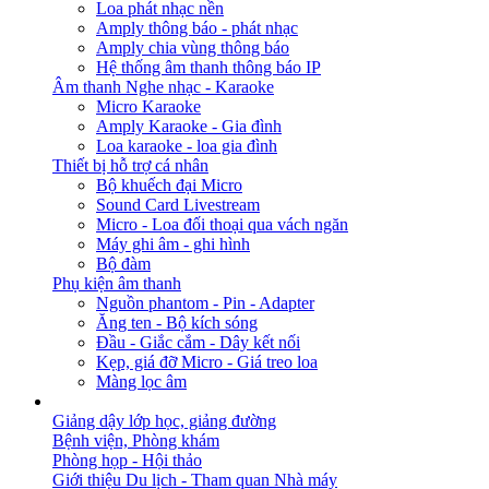
Loa phát nhạc nền
Amply thông báo - phát nhạc
Amply chia vùng thông báo
Hệ thống âm thanh thông báo IP
Âm thanh Nghe nhạc - Karaoke
Micro Karaoke
Amply Karaoke - Gia đình
Loa karaoke - loa gia đình
Thiết bị hỗ trợ cá nhân
Bộ khuếch đại Micro
Sound Card Livestream
Micro - Loa đối thoại qua vách ngăn
Máy ghi âm - ghi hình
Bộ đàm
Phụ kiện âm thanh
Nguồn phantom - Pin - Adapter
Ăng ten - Bộ kích sóng
Đầu - Giắc cắm - Dây kết nối
Kẹp, giá đỡ Micro - Giá treo loa
Màng lọc âm
GIẢI PHÁP
Giảng dậy lớp học, giảng đường
Bệnh viện, Phòng khám
Phòng họp - Hội thảo
Giới thiệu Du lịch - Tham quan Nhà máy