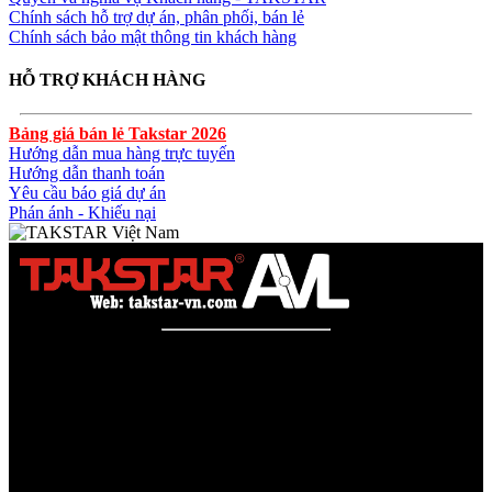
Chính sách hỗ trợ dự án, phân phối, bán lẻ
Chính sách bảo mật thông tin khách hàng
HỖ TRỢ KHÁCH HÀNG
Bảng giá bán lẻ Takstar 2026
Hướng dẫn mua hàng trực tuyến
Hướng dẫn thanh toán
Yêu cầu báo giá dự án
Phán ánh - Khiếu nại
Công ty TNHH AVL SOLUTIONS CO.,LTD
Văn phòng: SN78, Ngõ 207, Ngọc Hồi, Yên Sở, TP Hà Nội
MST:
0110978465
TAKSTAR Việt Nam - Phân phối, Bảo hành âm thanh
TAKSTAR chính hãng
Website được quản lý bởi AVL SOLUTIONS CO.,LTD (AVL).
AVL chuyên cung cấp giải pháp kỹ thuật, công nghệ, thiết bị Âm