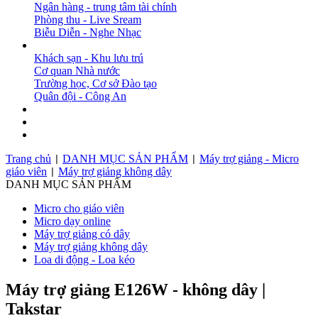
Ngân hàng - trung tâm tài chính
Phòng thu - Live Sream
Biễu Diễn - Nghe Nhạc
DỰ ÁN
Khách sạn - Khu lưu trú
Cơ quan Nhà nước
Trường học, Cơ sở Đào tạo
Quân đội - Công An
BẢN TIN
DOWNLOAD
LIÊN HỆ
Trang chủ
DANH MỤC SẢN PHẨM
Máy trợ giảng - Micro
|
|
giáo viên
Máy trợ giảng không dây
|
DANH MỤC SẢN PHẨM
Micro cho giáo viên
Micro dạy online
Máy trợ giảng có dây
Máy trợ giảng không dây
Loa di động - Loa kéo
Máy trợ giảng E126W - không dây |
Takstar