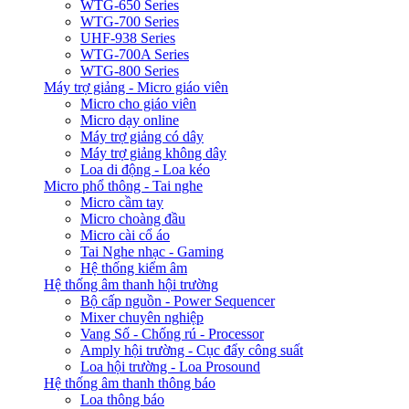
WTG-650 Series
WTG-700 Series
UHF-938 Series
WTG-700A Series
WTG-800 Series
Máy trợ giảng - Micro giáo viên
Micro cho giáo viên
Micro dạy online
Máy trợ giảng có dây
Máy trợ giảng không dây
Loa di động - Loa kéo
Micro phổ thông - Tai nghe
Micro cầm tay
Micro choàng đầu
Micro cài cổ áo
Tai Nghe nhạc - Gaming
Hệ thống kiểm âm
Hệ thống âm thanh hội trường
Bộ cấp nguồn - Power Sequencer
Mixer chuyên nghiệp
Vang Số - Chống rú - Processor
Amply hội trường - Cục đẩy công suất
Loa hội trường - Loa Prosound
Hệ thống âm thanh thông báo
Loa thông báo