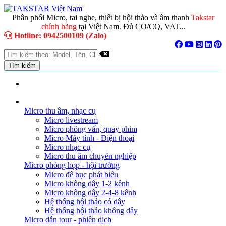
Phân phối Micro, tai nghe, thiết bị hội thảo và âm thanh
Takstar
chính hãng
tại Việt Nam. Đủ CO/CQ, VAT...
Hotline: 0942500109 (Zalo)
TRANG CHỦ
GIỚI THIỆU
DANH MỤC SẢN PHẨM
Micro thu âm, nhạc cụ
Micro livestream
Micro phỏng vấn, quay phim
Micro Máy tính - Điện thoại
Micro nhạc cụ
Micro thu âm chuyên nghiệp
Micro phòng họp - hội trường
Micro để bục phát biểu
Micro không dây 1-2 kênh
Micro không dây 2-4-8 kênh
Hệ thống hội thảo có dây
Hệ thống hội thảo không dây
Micro dẫn tour - phiên dịch