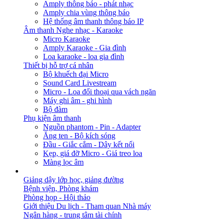
Amply thông báo - phát nhạc
Amply chia vùng thông báo
Hệ thống âm thanh thông báo IP
Âm thanh Nghe nhạc - Karaoke
Micro Karaoke
Amply Karaoke - Gia đình
Loa karaoke - loa gia đình
Thiết bị hỗ trợ cá nhân
Bộ khuếch đại Micro
Sound Card Livestream
Micro - Loa đối thoại qua vách ngăn
Máy ghi âm - ghi hình
Bộ đàm
Phụ kiện âm thanh
Nguồn phantom - Pin - Adapter
Ăng ten - Bộ kích sóng
Đầu - Giắc cắm - Dây kết nối
Kẹp, giá đỡ Micro - Giá treo loa
Màng lọc âm
GIẢI PHÁP
Giảng dậy lớp học, giảng đường
Bệnh viện, Phòng khám
Phòng họp - Hội thảo
Giới thiệu Du lịch - Tham quan Nhà máy
Ngân hàng - trung tâm tài chính