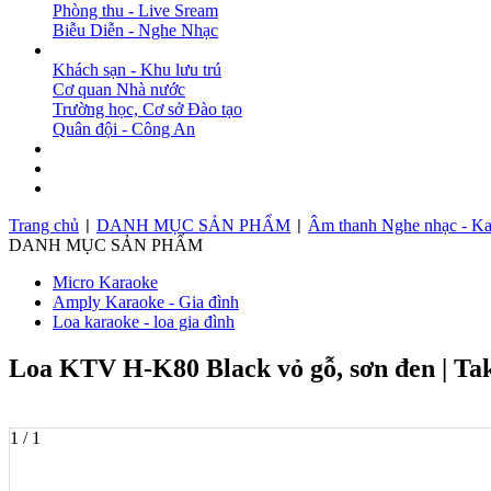
Phòng thu - Live Sream
Biễu Diễn - Nghe Nhạc
DỰ ÁN
Khách sạn - Khu lưu trú
Cơ quan Nhà nước
Trường học, Cơ sở Đào tạo
Quân đội - Công An
BẢN TIN
DOWNLOAD
LIÊN HỆ
Trang chủ
DANH MỤC SẢN PHẨM
Âm thanh Nghe nhạc - Ka
|
|
DANH MỤC SẢN PHẨM
Micro Karaoke
Amply Karaoke - Gia đình
Loa karaoke - loa gia đình
Loa KTV H-K80 Black vỏ gỗ, sơn đen | Ta
1 / 1