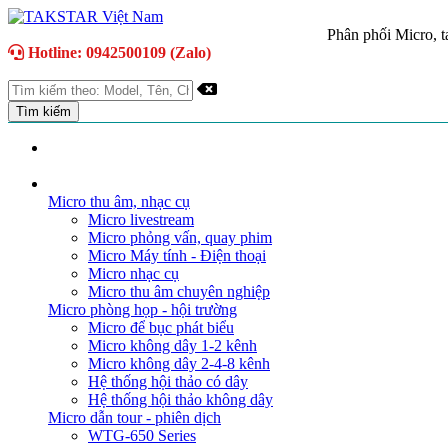
Phân phối Micro, ta
Hotline: 0942500109 (Zalo)
TRANG CHỦ
GIỚI THIỆU
DANH MỤC SẢN PHẨM
Micro thu âm, nhạc cụ
Micro livestream
Micro phỏng vấn, quay phim
Micro Máy tính - Điện thoại
Micro nhạc cụ
Micro thu âm chuyên nghiệp
Micro phòng họp - hội trường
Micro để bục phát biểu
Micro không dây 1-2 kênh
Micro không dây 2-4-8 kênh
Hệ thống hội thảo có dây
Hệ thống hội thảo không dây
Micro dẫn tour - phiên dịch
WTG-650 Series