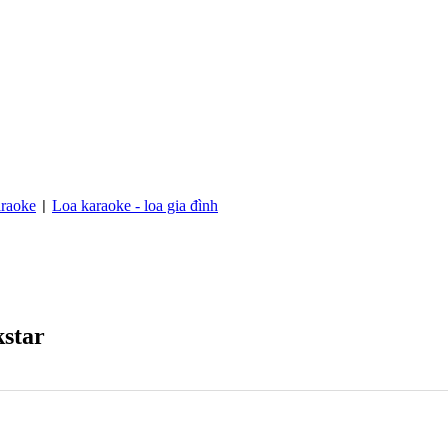
raoke
Loa karaoke - loa gia đình
|
kstar