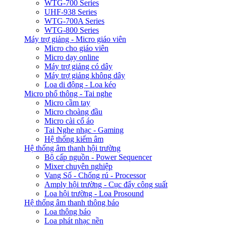
WTG-700 Series
UHF-938 Series
WTG-700A Series
WTG-800 Series
Máy trợ giảng - Micro giáo viên
Micro cho giáo viên
Micro dạy online
Máy trợ giảng có dây
Máy trợ giảng không dây
Loa di động - Loa kéo
Micro phổ thông - Tai nghe
Micro cầm tay
Micro choàng đầu
Micro cài cổ áo
Tai Nghe nhạc - Gaming
Hệ thống kiểm âm
Hệ thống âm thanh hội trường
Bộ cấp nguồn - Power Sequencer
Mixer chuyên nghiệp
Vang Số - Chống rú - Processor
Amply hội trường - Cục đẩy công suất
Loa hội trường - Loa Prosound
Hệ thống âm thanh thông báo
Loa thông báo
Loa phát nhạc nền