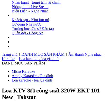
Ngân hàng - trung tâm tài chính
Phòng thu - Live Sream
Biễu Diễn - Nghe Nhạc
DỰ ÁN
Khách sạn - Khu lưu trú
Cơ quan Nhà nước
Trường học, Cơ sở Đào tạo
Quân đội - Công An
BẢN TIN
DOWNLOAD
LIÊN HỆ
Trang chủ
DANH MỤC SẢN PHẨM
Âm thanh Nghe nhạc -
|
|
Karaoke
Loa karaoke - loa gia đình
|
DANH MỤC SẢN PHẨM
Micro Karaoke
Amply Karaoke - Gia đình
Loa karaoke - loa gia đình
Loa KTV 8Ω công suất 320W EKT-101
New | Takstar