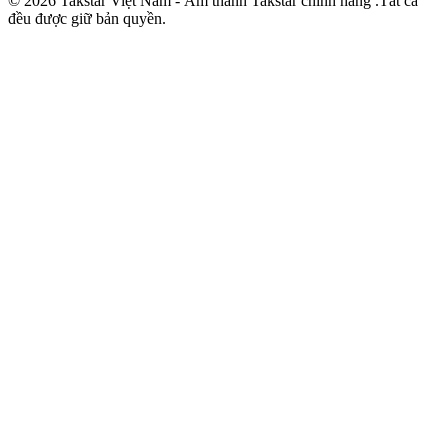
© 2026 Takstar Việt Nam - Âm thanh Takstar chính hãng .Tất cả
đều được giữ bản quyền.