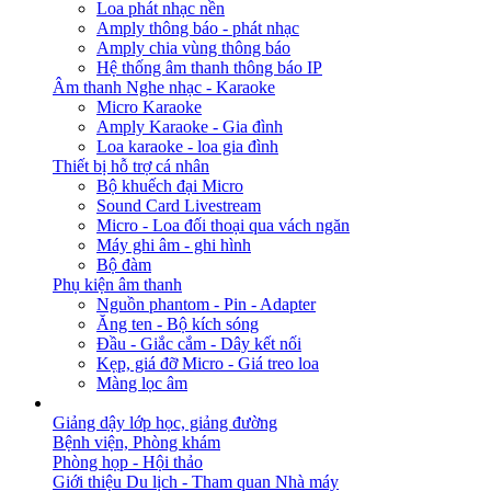
Loa phát nhạc nền
Amply thông báo - phát nhạc
Amply chia vùng thông báo
Hệ thống âm thanh thông báo IP
Âm thanh Nghe nhạc - Karaoke
Micro Karaoke
Amply Karaoke - Gia đình
Loa karaoke - loa gia đình
Thiết bị hỗ trợ cá nhân
Bộ khuếch đại Micro
Sound Card Livestream
Micro - Loa đối thoại qua vách ngăn
Máy ghi âm - ghi hình
Bộ đàm
Phụ kiện âm thanh
Nguồn phantom - Pin - Adapter
Ăng ten - Bộ kích sóng
Đầu - Giắc cắm - Dây kết nối
Kẹp, giá đỡ Micro - Giá treo loa
Màng lọc âm
GIẢI PHÁP
Giảng dậy lớp học, giảng đường
Bệnh viện, Phòng khám
Phòng họp - Hội thảo
Giới thiệu Du lịch - Tham quan Nhà máy