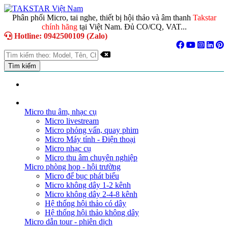
Phân phối Micro, tai nghe, thiết bị hội thảo và âm thanh
Takstar
chính hãng
tại Việt Nam. Đủ CO/CQ, VAT...
Hotline: 0942500109 (Zalo)
TRANG CHỦ
GIỚI THIỆU
DANH MỤC SẢN PHẨM
Micro thu âm, nhạc cụ
Micro livestream
Micro phỏng vấn, quay phim
Micro Máy tính - Điện thoại
Micro nhạc cụ
Micro thu âm chuyên nghiệp
Micro phòng họp - hội trường
Micro để bục phát biểu
Micro không dây 1-2 kênh
Micro không dây 2-4-8 kênh
Hệ thống hội thảo có dây
Hệ thống hội thảo không dây
Micro dẫn tour - phiên dịch