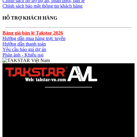
Chính sách hỗ trợ dự án, phân phối, bán lẻ
Chính sách bảo mật thông tin khách hàng
HỖ TRỢ KHÁCH HÀNG
Bảng giá bán lẻ Takstar 2026
Hướng dẫn mua hàng trực tuyến
Hướng dẫn thanh toán
Yêu cầu báo giá dự án
Phán ánh - Khiếu nại
Công ty TNHH AVL SOLUTIONS CO.,LTD
Văn phòng: SN78, Ngõ 207, Ngọc Hồi, Yên Sở, TP Hà Nội
MST:
0110978465
TAKSTAR Việt Nam - Phân phối, Bảo hành âm thanh
TAKSTAR chính hãng
Website được quản lý bởi AVL SOLUTIONS CO.,LTD (AVL).
AVL chuyên cung cấp giải pháp kỹ thuật, công nghệ, thiết bị Âm
thanh - Hình ảnh - Ánh sáng chính hãng, đủ CO/CQ, Với độ ngũ