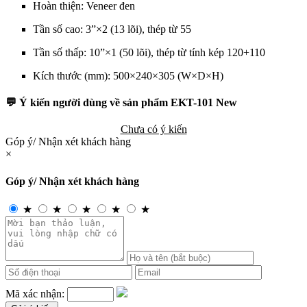
Hoàn thiện: Veneer đen
Tần số cao: 3”×2 (13 lõi), thép từ 55
Tần số thấp: 10”×1 (50 lõi), thép từ tính kép 120+110
Kích thước (mm): 500×240×305 (W×D×H)
💬 Ý kiến người dùng về sản phẩm EKT-101 New
Chưa có ý kiến
Góp ý/ Nhận xét khách hàng
×
Góp ý/ Nhận xét khách hàng
★
★
★
★
★
Mã xác nhận: