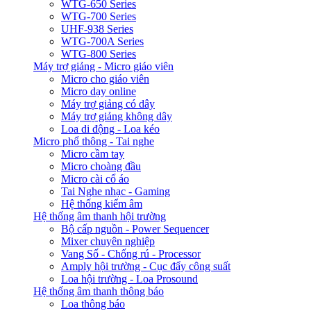
WTG-650 Series
WTG-700 Series
UHF-938 Series
WTG-700A Series
WTG-800 Series
Máy trợ giảng - Micro giáo viên
Micro cho giáo viên
Micro dạy online
Máy trợ giảng có dây
Máy trợ giảng không dây
Loa di động - Loa kéo
Micro phổ thông - Tai nghe
Micro cầm tay
Micro choàng đầu
Micro cài cổ áo
Tai Nghe nhạc - Gaming
Hệ thống kiểm âm
Hệ thống âm thanh hội trường
Bộ cấp nguồn - Power Sequencer
Mixer chuyên nghiệp
Vang Số - Chống rú - Processor
Amply hội trường - Cục đẩy công suất
Loa hội trường - Loa Prosound
Hệ thống âm thanh thông báo
Loa thông báo