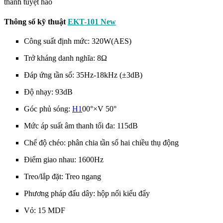
thanh tuyệt hảo
Thông số kỹ thuật
EKT-101 New
Công suất định mức: 320W(AES)
Trở kháng danh nghĩa: 8Ω
Đáp ứng tần số: 35Hz-18kHz (±3dB)
Độ nhạy: 93dB
Góc phủ sóng:
H1
00°×V 50°
Mức áp suất âm thanh tối đa: 115dB
Chế độ chéo: phân chia tần số hai chiều thụ động
Điểm giao nhau: 1600Hz
Treo/lắp đặt: Treo ngang
Phương pháp đấu dây: hộp nối kiểu đẩy
Vỏ: 15 MDF