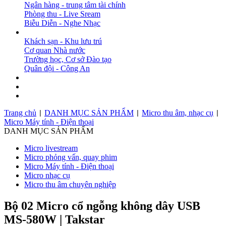
Ngân hàng - trung tâm tài chính
Phòng thu - Live Sream
Biễu Diễn - Nghe Nhạc
DỰ ÁN
Khách sạn - Khu lưu trú
Cơ quan Nhà nước
Trường học, Cơ sở Đào tạo
Quân đội - Công An
BẢN TIN
DOWNLOAD
LIÊN HỆ
Trang chủ
DANH MỤC SẢN PHẨM
Micro thu âm, nhạc cụ
|
|
|
Micro Máy tính - Điện thoại
DANH MỤC SẢN PHẨM
Micro livestream
Micro phỏng vấn, quay phim
Micro Máy tính - Điện thoại
Micro nhạc cụ
Micro thu âm chuyên nghiệp
Bộ 02 Micro cổ ngỗng không dây USB
MS-580W | Takstar