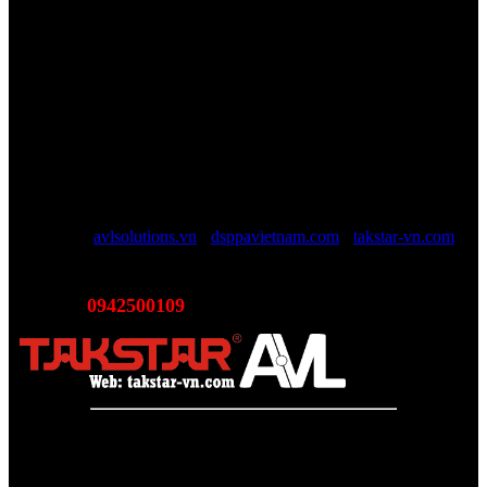
Công ty TNHH AVL SOLUTIONS CO.,LTD
Văn phòng: SN78, Ngõ 207, Ngọc Hồi, Yên Sở, TP Hà Nội
MST:
0110978465
TAKSTAR Việt Nam - Phân phối, Bảo hành âm thanh
TAKSTAR chính hãng
Website được quản lý bởi AVL SOLUTIONS CO.,LTD (AVL).
AVL chuyên cung cấp giải pháp kỹ thuật, công nghệ, thiết bị Âm
thanh - Hình ảnh - Ánh sáng chính hãng, đủ CO/CQ, Với độ ngũ
nhân viên trên 10 năm kinh nghiệp sẽ giúp các bạn tối đa lợi ích, tội
giản chi phí và luôn luôn hỗ trợ mức giá tốt nhất trên thị trường.
Website:
avlsolutions.vn
-
dsppavietnam.com
-
takstar-vn.com
Email:
sales@avlsolutions.vn
0942500109
Hotline:
(Bán hàng - Hỗ trợ giải pháp)
Takstar Việt Nam - Phân phối, Bảo hành âm thanh Tasktar
chính hãng
Website được quản lý bởi AVL SOLUTIONS CO.,LTD