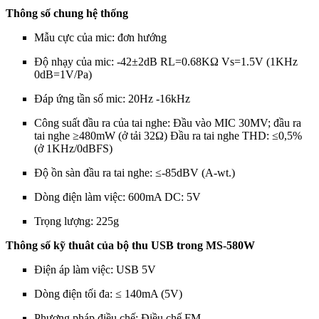
Thông số chung hệ thống
Mẫu cực của mic: đơn hướng
Độ nhạy của mic: -42±2dB RL=0.68KΩ Vs=1.5V (1KHz
0dB=1V/Pa)
Đáp ứng tần số mic: 20Hz -16kHz
Công suất đầu ra của tai nghe: Đầu vào MIC 30MV; đầu ra
tai nghe ≥480mW (ở tải 32Ω) Đầu ra tai nghe THD: ≤0,5%
(ở 1KHz/0dBFS)
Độ ồn sàn đầu ra tai nghe: ≤-85dBV (A-wt.)
Dòng điện làm việc: 600mA DC: 5V
Trọng lượng: 225g
Thông số kỹ thuât của bộ thu USB trong MS-580W
Điện áp làm việc: USB 5V
Dòng điện tối đa: ≤ 140mA (5V)
Phương pháp điều chế: Điều chế FM