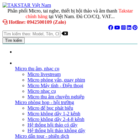
Phân phối Micro, tai nghe, thiết bị hội thảo và âm thanh
Takstar
chính hãng
tại Việt Nam. Đủ CO/CQ, VAT...
Hotline: 0942500109 (Zalo)
TRANG CHỦ
GIỚI THIỆU
DANH MỤC SẢN PHẨM
Micro thu âm, nhạc cụ
Micro livestream
Micro phỏng vấn, quay phim
Micro Máy tính - Điện thoại
Micro nhạc cụ
Micro thu âm chuyên nghiệp
Micro phòng họp - hội trường
Micro để bục phát biểu
Micro không dây 1-2 kênh
Micro không dây 2-4-8 kênh
Hệ thống hội thảo có dây
Hệ thống hội thảo không dây
Micro dẫn tour - phiên dịch