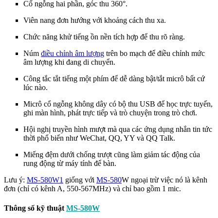
Cổ ngỗng hai phần, góc thu 360°.
Viên nang đơn hướng với khoảng cách thu xa.
Chức năng khử tiếng ồn nền tích hợp để thu rõ ràng.
Núm
điều chỉnh âm lượng
trên bo mạch để điều chỉnh mức
âm lượng khi đang di chuyển.
Công tắc tắt tiếng một phím để dễ dàng bật/tắt micrô bất cứ
lúc nào.
Micrô cổ ngỗng không dây có bộ thu USB để học trực tuyến,
ghi màn hình, phát trực tiếp và trò chuyện trong trò chơi.
Hội nghị truyền hình mượt mà qua các ứng dụng nhắn tin tức
thời phổ biến như WeChat, QQ, YY và QQ Talk.
Miếng đệm dưới chống trượt cũng làm giảm tác động của
rung động từ máy tính để bàn.
Lưu ý:
MS-580W1
giống với
MS-580
W ngoại trừ việc nó là kênh
đơn (chỉ có kênh A, 550-567MHz) và chỉ bao gồm 1 mic.
Thông số kỹ thuật
MS-580W