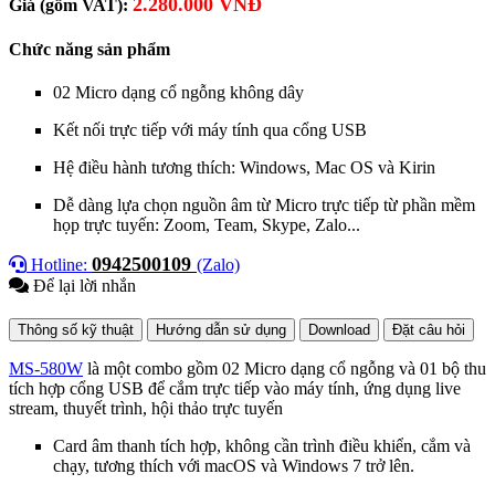
2.280.000 VNĐ
Giá (gồm VAT):
Chức năng sản phẩm
02 Micro dạng cổ ngỗng không dây
Kết nối trực tiếp với máy tính qua cổng USB
Hệ điều hành tương thích: Windows, Mac OS và Kirin
Dễ dàng lựa chọn nguồn âm từ Micro trực tiếp từ phần mềm
họp trực tuyến: Zoom, Team, Skype, Zalo...
0942500109
Hotline:
(Zalo)
Để lại lời nhắn
Thông số kỹ thuật
Hướng dẫn sử dụng
Download
Đặt câu hỏi
MS-580W
là một combo gồm 02 Micro dạng cổ ngỗng và 01 bộ thu
tích hợp cổng USB để cắm trực tiếp vào máy tính, ứng dụng live
stream, thuyết trình, hội thảo trực tuyến
Card âm thanh tích hợp, không cần trình điều khiển, cắm và
chạy, tương thích với macOS và Windows 7 trở lên.