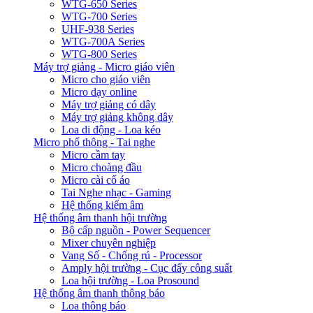
WTG-650 Series
WTG-700 Series
UHF-938 Series
WTG-700A Series
WTG-800 Series
Máy trợ giảng - Micro giáo viên
Micro cho giáo viên
Micro dạy online
Máy trợ giảng có dây
Máy trợ giảng không dây
Loa di động - Loa kéo
Micro phổ thông - Tai nghe
Micro cầm tay
Micro choàng đầu
Micro cài cổ áo
Tai Nghe nhạc - Gaming
Hệ thống kiểm âm
Hệ thống âm thanh hội trường
Bộ cấp nguồn - Power Sequencer
Mixer chuyên nghiệp
Vang Số - Chống rú - Processor
Amply hội trường - Cục đẩy công suất
Loa hội trường - Loa Prosound
Hệ thống âm thanh thông báo
Loa thông báo