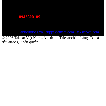
Văn phòng: SN78, Ngõ 207, Ngọc Hồi, Yên Sở, TP Hà Nội
MST:
0110978465
0942500109
Hotline:
(Bán hàng - Hỗ trợ giải pháp)
Email:
sales@avlsolutions.vn
Website:
avlsolutions.vn
-
dsppavietnam.com
-
takstar-vn.com
© 2026 Takstar Việt Nam - Âm thanh Takstar chính hãng .Tất cả
đều được giữ bản quyền.