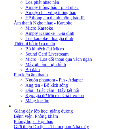
Loa phát nhạc nền
Amply thông báo - phát nhạc
Amply chia vùng thông báo
Hệ thống âm thanh thông báo IP
Âm thanh Nghe nhạc - Karaoke
Micro Karaoke
Amply Karaoke - Gia đình
Loa karaoke - loa gia đình
Thiết bị hỗ trợ cá nhân
Bộ khuếch đại Micro
Sound Card Livestream
Micro - Loa đối thoại qua vách ngăn
Máy ghi âm - ghi hình
Bộ đàm
Phụ kiện âm thanh
Nguồn phantom - Pin - Adapter
Ăng ten - Bộ kích sóng
Đầu - Giắc cắm - Dây kết nối
Kẹp, giá đỡ Micro - Giá treo loa
Màng lọc âm
GIẢI PHÁP
Giảng dậy lớp học, giảng đường
Bệnh viện, Phòng khám
Phòng họp - Hội thảo
Giới thiệu Du lịch - Tham quan Nhà máy